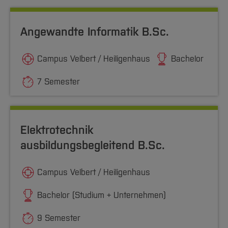
Team und Labore
Amtliche Bekanntmachungen
Studiengänge
Forschung und Projekte
Familiengerechte Hochschule
Aktuelles
Hochschulbibliothek
Arbeiten im FB G
Notfall-Infos
Studieninteressierte
International
Gleichstellung
Studium
Hochschulkommunikation
Angewandte Informatik B.Sc.
BO Shop
Team
Diskriminierungsfreie Hochschule
Fachgruppen
International Office
Service
Vertretungen
Forschung und Entwicklung
Campus Velbert / Heiligenhaus
Bachelor
Medienzentrum
Wahlen
International
qed-Stiftung
7 Semester
Team
Zentrale Studienberatung
Service
Elektrotechnik
ausbildungsbegleitend B.Sc.
Campus Velbert / Heiligenhaus
Bachelor (Studium + Unternehmen)
9 Semester