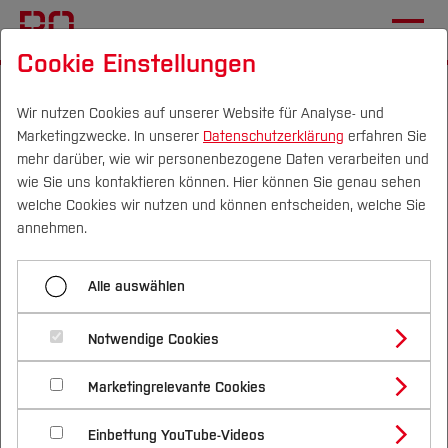
Cookie Einstellungen
Startseite
Studium
Studienangebote
Wir nutzen Cookies auf unserer Website für Analyse- und
Marketingzwecke. In unserer
Datenschutzerklärung
erfahren Sie
Bachelorstudiengänge am
mehr darüber, wie wir personenbezogene Daten verarbeiten und
Campus Velbert / Heiligenhaus
wie Sie uns kontaktieren können. Hier können Sie genau sehen
Campus
Personen
DE
|
EN
Quicklinks
welche Cookies wir nutzen und können entscheiden, welche Sie
annehmen.
Die Hochschule Bochum bietet am Campus
Studium
Velbert / Heiligenhaus praxisnahe Studiengänge
Alle auswählen
Klassisch in Vollzeit
oder
Kooperativ mit
Studienangebote
Forschung & Transfer
Unternehmen
der Region an.
Notwendige Cookies
Vor dem Studium
Bachelorstudiengänge
Profil
Nachhaltigkeit
Masterstudiengänge
Marketingrelevante Cookies
Im Studium
Bewerben & Einschreiben
Beratung & Förderung
Forschungs- und Transferprofil
Schwerpunkte
Nachhaltigkeit studieren
Bewerbungsportal
International
Nach dem Studium
Studienbüros und Prüfungen
Einbettung YouTube-Videos
Schwerpunkte (FuT)
Förderinformation und Antragsberatung