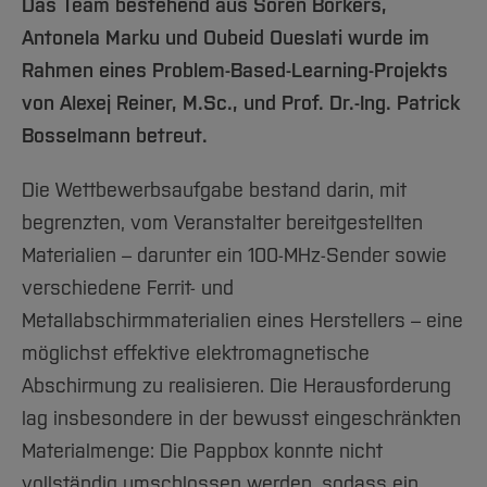
Team und Labore
Das Team bestehend aus Sören Borkers,
Amtliche Bekanntmachungen
Studiengänge
Forschung und Projekte
Familiengerechte Hochschule
Aktuelles
Hochschulbibliothek
Arbeiten im FB G
Antonela Marku und Oubeid Oueslati wurde im
Notfall-Infos
Studieninteressierte
International
Gleichstellung
Studium
Hochschulkommunikation
Rahmen eines Problem-Based-Learning-Projekts
BO Shop
Team
Diskriminierungsfreie Hochschule
Fachgruppen
International Office
von Alexej Reiner, M.Sc., und Prof. Dr.-Ing. Patrick
Service
Vertretungen
Forschung und Entwicklung
Medienzentrum
Bosselmann betreut.
Wahlen
International
qed-Stiftung
Die Wettbewerbsaufgabe bestand darin, mit
Team
Zentrale Studienberatung
begrenzten, vom Veranstalter bereitgestellten
Service
Materialien – darunter ein 100-MHz-Sender sowie
verschiedene Ferrit- und
Metallabschirmmaterialien eines Herstellers – eine
möglichst effektive elektromagnetische
Abschirmung zu realisieren. Die Herausforderung
lag insbesondere in der bewusst eingeschränkten
Materialmenge: Die Pappbox konnte nicht
vollständig umschlossen werden, sodass ein