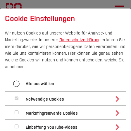
Cookie Einstellungen
Startseite
Die BO
Informationen
Aktuelles
Wir nutzen Cookies auf unserer Website für Analyse- und
Marketingzwecke. In unserer
Datenschutzerklärung
erfahren Sie
Erster Platz beim IEEE EMC
mehr darüber, wie wir personenbezogene Daten verarbeiten und
Student Contest
wie Sie uns kontaktieren können. Hier können Sie genau sehen
Campus
Personen
DE
|
EN
Quicklinks
welche Cookies wir nutzen und können entscheiden, welche Sie
annehmen.
12.05.2026
Elektrotechnik und Informatik (FB E)
Studium
Drei Bachelor-Studierende der
Alle auswählen
Studienangebote
Forschung & Transfer
Elektrotechnik der Hochschule
Notwendige Cookies
Vor dem Studium
Bachelorstudiengänge
Profil
Bochum ausgezeichnet.
Nachhaltigkeit
Masterstudiengänge
Marketingrelevante Cookies
Im Studium
Bewerben & Einschreiben
Beratung & Förderung
Forschungs- und Transferprofil
Schwerpunkte
Nachhaltigkeit studieren
Bewerbungsportal
International
Nach dem Studium
Studienbüros und Prüfungen
Einbettung YouTube-Videos
Schwerpunkte (FuT)
Förderinformation und Antragsberatung