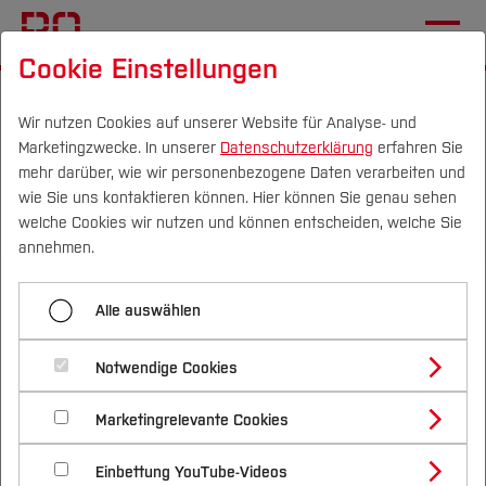
Cookie Einstellungen
Startseite
[...]
Aktuelles
Programm
Freitag (27.11.2026)
Workshop 9
Wir nutzen Cookies auf unserer Website für Analyse- und
Marketingzwecke. In unserer
Datenschutzerklärung
erfahren Sie
mehr darüber, wie wir personenbezogene Daten verarbeiten und
wie Sie uns kontaktieren können. Hier können Sie genau sehen
Menü aufklappen
Campus
Personen
DE
|
EN
Quicklinks
welche Cookies wir nutzen und können entscheiden, welche Sie
annehmen.
Workshop 1
Studium
Alle auswählen
Workshop 9: Eine
Workshop 2
Studienangebote
Forschung & Transfer
Schmerzedukation starten – Inhalte
Workshop 3
Notwendige Cookies
Vor dem Studium
Bachelorstudiengänge
auswählen und Gespräch beginnen
Profil
Nachhaltigkeit
Masterstudiengänge
Workshop 4
Marketingrelevante Cookies
Im Studium
Bewerben & Einschreiben
Beratung & Förderung
Forschungs- und Transferprofil
Schwerpunkte
Nachhaltigkeit studieren
Bewerbungsportal
International
Nach dem Studium
Studienbüros und Prüfungen
Workshop 5
Einbettung YouTube-Videos
Schwerpunkte (FuT)
Förderinformation und Antragsberatung