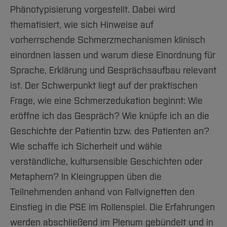
Team und Labore
Amtliche Bekanntmachungen
Studiengänge
Forschung und Projekte
Familiengerechte Hochschule
Aktuelles
Hochschulbibliothek
Phänotypisierung vorgestellt. Dabei wird
Arbeiten im FB G
Notfall-Infos
Studieninteressierte
International
Gleichstellung
thematisiert, wie sich Hinweise auf
Studium
Hochschulkommunikation
BO Shop
vorherrschende Schmerzmechanismen klinisch
Team
Diskriminierungsfreie Hochschule
Fachgruppen
International Office
einordnen lassen und warum diese Einordnung für
Service
Vertretungen
Forschung und Entwicklung
Medienzentrum
Sprache, Erklärung und Gesprächsaufbau relevant
Wahlen
International
qed-Stiftung
ist. Der Schwerpunkt liegt auf der praktischen
Team
Zentrale Studienberatung
Frage, wie eine Schmerzedukation beginnt: Wie
Service
eröffne ich das Gespräch? Wie knüpfe ich an die
Geschichte der Patientin bzw. des Patienten an?
Wie schaffe ich Sicherheit und wähle
verständliche, kultursensible Geschichten oder
Metaphern? In Kleingruppen üben die
Teilnehmenden anhand von Fallvignetten den
Einstieg in die PSE im Rollenspiel. Die Erfahrungen
werden abschließend im Plenum gebündelt und in