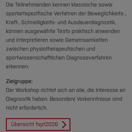
Team und Labore
Amtliche Bekanntmachungen
Studiengänge
Forschung und Projekte
Familiengerechte Hochschule
Aktuelles
Die Teilnehmenden kennen klassische sowie
Hochschulbibliothek
Arbeiten im FB G
Notfall-Infos
Studieninteressierte
International
sportartspezifische Verfahren der Beweglichkeits-,
Gleichstellung
Studium
Hochschulkommunikation
Kraft-, Schnelligkeits- und Ausdauerdiagnostik,
BO Shop
Team
Diskriminierungsfreie Hochschule
Fachgruppen
International Office
können ausgewählte Tests praktisch anwenden
Service
Vertretungen
Forschung und Entwicklung
Medienzentrum
und interpretieren sowie Gemeinsamkeiten
Wahlen
International
qed-Stiftung
zwischen physiotherapeutischen und
Team
Zentrale Studienberatung
sportwissenschaftlichen Diagnoseverfahren
Service
erkennen.
Zielgruppe:
Der Workshop richtet sich an alle, die Interesse an
Diagnostik haben. Besondere Vorkenntnisse sind
nicht erforderlich.
Übersicht fspt2026