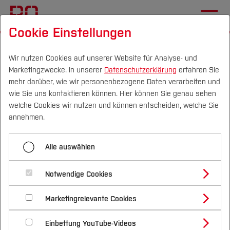
Cookie Einstellungen
Startseite
[...]
Aktuelles
Programm
Freitag (27.11.2026)
Workshop 10
Wir nutzen Cookies auf unserer Website für Analyse- und
Marketingzwecke. In unserer
Datenschutzerklärung
erfahren Sie
mehr darüber, wie wir personenbezogene Daten verarbeiten und
wie Sie uns kontaktieren können. Hier können Sie genau sehen
Menü aufklappen
Campus
Personen
DE
|
EN
Quicklinks
welche Cookies wir nutzen und können entscheiden, welche Sie
annehmen.
Workshop 1
Studium
Alle auswählen
Workshop 10: Leistungsdiagnostik
Workshop 2
Studienangebote
Forschung & Transfer
im interdisziplinären Kontext:
Workshop 3
Notwendige Cookies
Vor dem Studium
Bachelorstudiengänge
Physiotherapie und
Profil
Nachhaltigkeit
Masterstudiengänge
Workshop 4
Marketingrelevante Cookies
Im Studium
Bewerben & Einschreiben
Sportwissenschaft
Beratung & Förderung
Forschungs- und Transferprofil
Schwerpunkte
Nachhaltigkeit studieren
Bewerbungsportal
International
Nach dem Studium
Studienbüros und Prüfungen
Workshop 5
Einbettung YouTube-Videos
Schwerpunkte (FuT)
Förderinformation und Antragsberatung