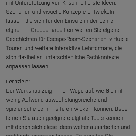
Team und Labore
Amtliche Bekanntmachungen
mit Unterstützung von KI schnell erste Ideen,
Studiengänge
Forschung und Projekte
Familiengerechte Hochschule
Aktuelles
Hochschulbibliothek
Arbeiten im FB G
Szenarien und visuelle Konzepte entwickeln
Notfall-Infos
Studieninteressierte
International
Gleichstellung
Studium
Hochschulkommunikation
lassen, die sich für den Einsatz in der Lehre
BO Shop
Team
Diskriminierungsfreie Hochschule
Fachgruppen
International Office
eignen. In Gruppenarbeit entwerfen Sie eigene
Service
Vertretungen
Forschung und Entwicklung
Medienzentrum
Geschichten für Escape-Room-Szenarien, virtuelle
Wahlen
International
qed-Stiftung
Touren und weitere interaktive Lehrformate, die
Team
Zentrale Studienberatung
sich flexibel an unterschiedliche Fachkontexte
anpassen lassen.
Service
Lernziele:
Der Workshop zeigt Ihnen Wege auf, wie Sie mit
wenig Aufwand abwechslungsreiche und
spielerische Lerninhalte entwickeln können. Dabei
lernen Sie auch geeignete digitale Tools kennen,
mit denen sich diese Ideen weiter ausarbeiten und