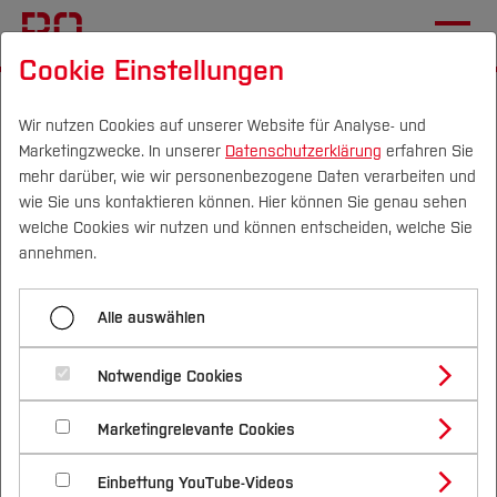
Cookie Einstellungen
Startseite
[...]
Aktuelles
Programm
Samstag (28.11.2026)
Workshop 14
Wir nutzen Cookies auf unserer Website für Analyse- und
Marketingzwecke. In unserer
Datenschutzerklärung
erfahren Sie
mehr darüber, wie wir personenbezogene Daten verarbeiten und
wie Sie uns kontaktieren können. Hier können Sie genau sehen
Menü aufklappen
Campus
Personen
DE
|
EN
Quicklinks
welche Cookies wir nutzen und können entscheiden, welche Sie
annehmen.
Workshop 13
Studium
Alle auswählen
Workshop 14: Game On!
Workshop 14
Studienangebote
Forschung & Transfer
Storytelling mit KI für Game Based
Workshop 15
Notwendige Cookies
Vor dem Studium
Bachelorstudiengänge
Learning und Co.
Profil
Nachhaltigkeit
Masterstudiengänge
Workshop 16
Marketingrelevante Cookies
Im Studium
Bewerben & Einschreiben
Beratung & Förderung
Forschungs- und Transferprofil
Schwerpunkte
Nachhaltigkeit studieren
Bewerbungsportal
International
Nach dem Studium
Studienbüros und Prüfungen
Workshop 17
Einbettung YouTube-Videos
Schwerpunkte (FuT)
Förderinformation und Antragsberatung