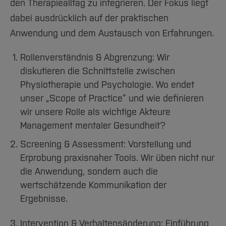
Team und Labore
den Therapiealltag zu integrieren. Der Fokus liegt
Amtliche Bekanntmachungen
Studiengänge
Forschung und Projekte
Familiengerechte Hochschule
Aktuelles
Hochschulbibliothek
Arbeiten im FB G
dabei ausdrücklich auf der praktischen
Notfall-Infos
Studieninteressierte
International
Gleichstellung
Studium
Hochschulkommunikation
Anwendung und dem Austausch von Erfahrungen.
BO Shop
Team
Diskriminierungsfreie Hochschule
Fachgruppen
International Office
Service
Rollenverständnis & Abgrenzung: Wir
Vertretungen
Forschung und Entwicklung
Medienzentrum
diskutieren die Schnittstelle zwischen
Wahlen
International
qed-Stiftung
Physiotherapie und Psychologie. Wo endet
Team
Zentrale Studienberatung
unser „Scope of Practice“ und wie definieren
Service
wir unsere Rolle als wichtige Akteure
Management mentaler Gesundheit?
Screening & Assessment: Vorstellung und
Erprobung praxisnaher Tools. Wir üben nicht nur
die Anwendung, sondern auch die
wertschätzende Kommunikation der
Ergebnisse.
3. Intervention & Verhaltensänderung: Einführung