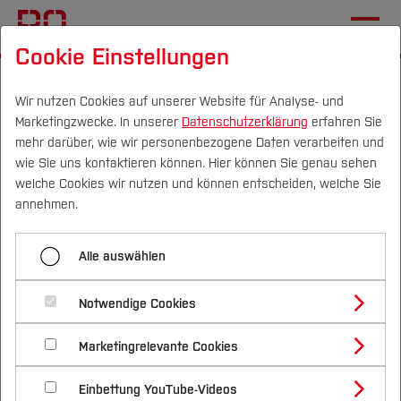
Cookie Einstellungen
Startseite
[...]
Aktuelles
Programm
Allgemeine Übersicht Samstag (28.11.2026)
Wir nutzen Cookies auf unserer Website für Analyse- und
Marketingzwecke. In unserer
Datenschutzerklärung
erfahren Sie
Workshop 23
mehr darüber, wie wir personenbezogene Daten verarbeiten und
wie Sie uns kontaktieren können. Hier können Sie genau sehen
Campus
Personen
DE
|
EN
Quicklinks
welche Cookies wir nutzen und können entscheiden, welche Sie
Menü aufklappen
annehmen.
Studium
Workshop 13
Alle auswählen
Studienangebote
Forschung & Transfer
Workshop 23: Mentale Gesundheit
Workshop 14
Notwendige Cookies
Vor dem Studium
Bachelorstudiengänge
in der Physiotherapie. (K)ein
Workshop 15
Profil
Nachhaltigkeit
Masterstudiengänge
Marketingrelevante Cookies
Im Studium
Bewerben & Einschreiben
Tabuthema?
Beratung & Förderung
Forschungs- und Transferprofil
Workshop 16
Schwerpunkte
Nachhaltigkeit studieren
Bewerbungsportal
International
Nach dem Studium
Studienbüros und Prüfungen
Einbettung YouTube-Videos
Schwerpunkte (FuT)
Förderinformation und Antragsberatung