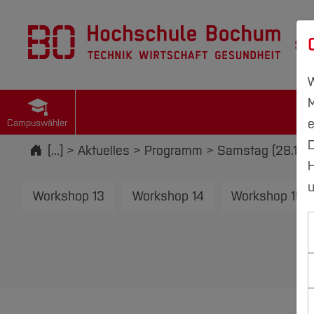
St
W
M
e
Campuswähler
D
Startseite
[...]
Aktuelles
Programm
Samstag (28.11.
H
u
Workshop 13
Workshop 14
Workshop 15