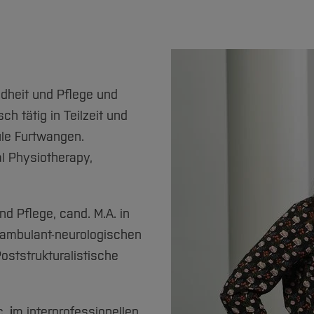
ndheit und Pflege und
ch tätig in Teilzeit und
ule Furtwangen.
l Physiotherapy,
d Pflege, cand. M.A. in
 ambulant-neurologischen
 Poststrukturalistische
c.
i
m interprofessionellen