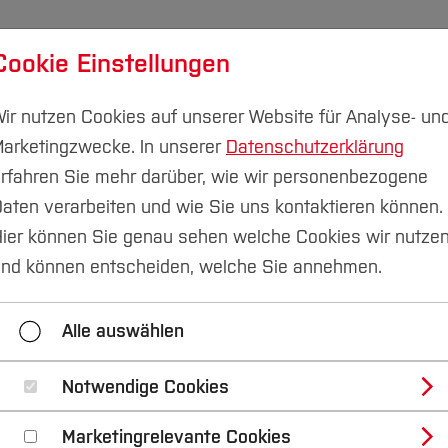
Cookie Einstellungen
udium
Forschung & Transfer
Nachhaltigkeit
I
ir nutzen Cookies auf unserer Website für Analyse- un
arketingzwecke. In unserer
Datenschutzerklärung
rfahren Sie mehr darüber, wie wir personenbezogene
aten verarbeiten und wie Sie uns kontaktieren können.
2026)
Workshop 24
ier können Sie genau sehen welche Cookies wir nutze
nd können entscheiden, welche Sie annehmen.
Workshop 16
Workshop 17
Workshop 18
Alle auswählen
Workshop 22
Workshop 23
Workshop 24
Notwendige Cookies
Marketingrelevante Cookies