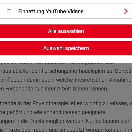
sche Grundlagen – Ein Blick hinter die 
Einbettung YouTube-Videos
Alle auswählen
Auswahl speichern
mit unterschiedlichen Forschungsschwerpunkten. Was m
ßgeblich von untermauernden ontologischen und
raus ableitenden Forschungsmethodologien ab. Schw
influssen damit auch, welche theoretischen Annahme
n Forschende aus ihrer Arbeit ziehen können.
hrende in der Physiotherapie ist es wichtig zu wissen,
a gehört und wie anhand dessen geeignete
ngen in die Praxis möglich werden. Nur so lassen sich
 die Praxis übertragen und umgesetzt werden können. In