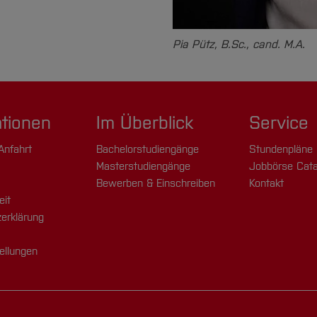
Pia Pütz, B.Sc., cand. M.A.
ationen
Im Überblick
Service
Anfahrt
Bachelorstudiengänge
Stundenpläne
Masterstudiengänge
Jobbörse Cata
Bewerben & Einschreiben
Kontakt
eit
erklärung
ellungen