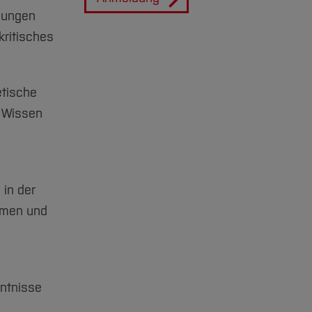
lungen
kritisches
etische
r Wissen
 in der
igmen und
nntnisse