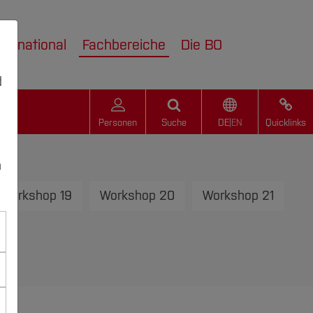
nternational
Fachbereiche
Die BO
d
Personen
Suche
DE
|
EN
Quicklinks
n
Workshop 19
Workshop 20
Workshop 21