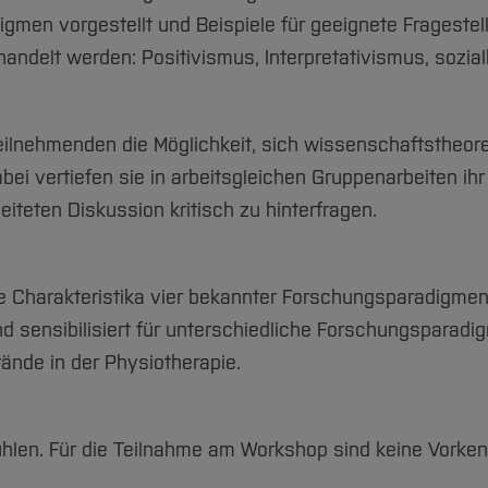
men vorgestellt und Beispiele für geeignete Fragestel
ndelt werden: Positivismus, Interpretativismus, sozial
eilnehmenden die Möglichkeit, sich wissenschaftstheor
ei vertiefen sie in arbeitsgleichen Gruppenarbeiten ih
leiteten Diskussion kritisch zu hinterfragen.
le Charakteristika vier bekannter Forschungsparadigmen
d sensibilisiert für unterschiedliche Forschungsparad
ände in der Physiotherapie.
fühlen. Für die Teilnahme am Workshop sind keine Vorke