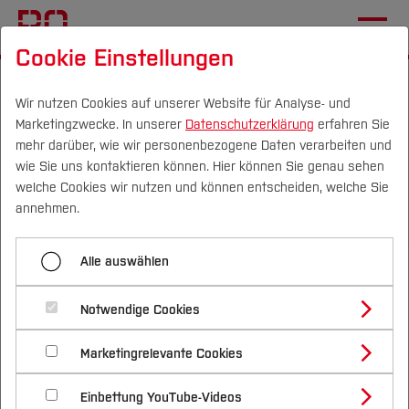
Cookie Einstellungen
Startseite
Fachbereiche
Pflege-, Hebammen- und Therapie­
Wir nutzen Cookies auf unserer Website für Analyse- und
Marketingzwecke. In unserer
Datenschutzerklärung
erfahren Sie
wissenschaften
mehr darüber, wie wir personenbezogene Daten verarbeiten und
wie Sie uns kontaktieren können. Hier können Sie genau sehen
Campus
Personen
DE
|
EN
Quicklinks
welche Cookies wir nutzen und können entscheiden, welche Sie
Menü aufklappen
annehmen.
Studium
Michael Schuler
Alle auswählen
Studienangebote
Prof. Dr. habil. Christian
Forschung & Transfer
Katja Ehrenbrusthoff
Notwendige Cookies
Thiel
Vor dem Studium
Bachelorstudiengänge
Ute Lange
Profil
Nachhaltigkeit
Masterstudiengänge
Marketingrelevante Cookies
Im Studium
Bewerben & Einschreiben
Beratung & Förderung
Forschungs- und Transferprofil
Prodekan FB PHT
Martina Schlüter-Cruse
Schwerpunkte
Nachhaltigkeit studieren
Bewerbungsportal
International
Nach dem Studium
Studienbüros und Prüfungen
Einbettung YouTube-Videos
Professor für Physiotherapie (Training und
Schwerpunkte (FuT)
Förderinformation und Antragsberatung