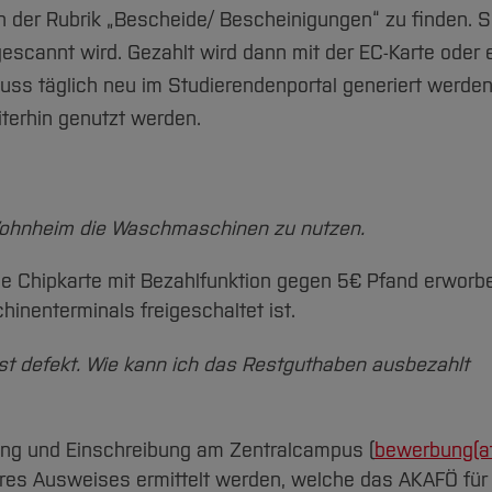
in der Rubrik „Bescheide/ Bescheinigungen“ zu finden. S
cannt wird. Gezahlt wird dann mit der EC-Karte oder 
ss täglich neu im Studierendenportal generiert werden
terhin genutzt werden.
Wohnheim die Waschmaschinen zu nutzen.
e Chipkarte mit Bezahlfunktion gegen 5€ Pfand erworb
inenterminals freigeschaltet ist.
st defekt. Wie kann ich das Restguthaben ausbezahlt
ung und Einschreibung am Zentralcampus (
bewerbung(a
hres Ausweises ermittelt werden, welche das AKAFÖ für 