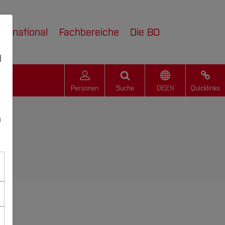
nternational
Fachbereiche
Die BO
d
Personen
Suche
DE
|
EN
Quicklinks
n