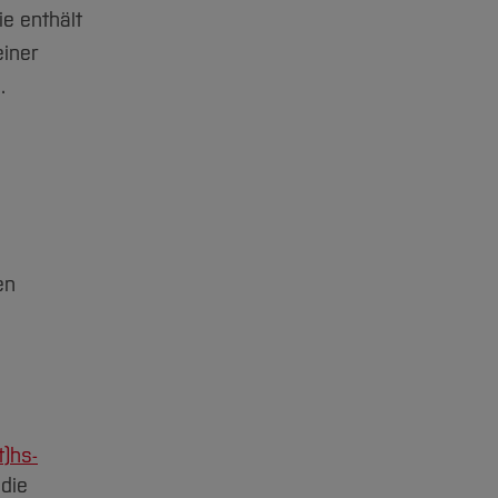
ie enthält
einer
.
en
t)
hs-
die