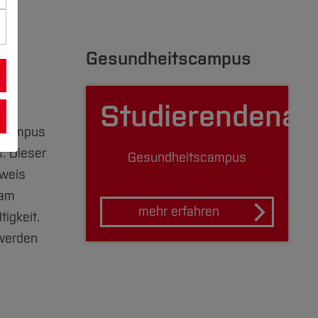
Gesundheitscampus
Studierendenau
alcampus
. Dieser
Gesundheits­campus
sweis
 am
mehr erfahren
igkeit.
werden