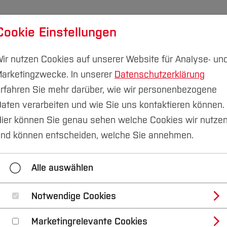
Cookie Einstellungen
udium
Forschung & Transfer
Nachhaltigkeit
I
ir nutzen Cookies auf unserer Website für Analyse- un
arketingzwecke. In unserer
Datenschutzerklärung
rfahren Sie mehr darüber, wie wir personenbezogene
aten verarbeiten und wie Sie uns kontaktieren können.
rüfungen
Studienformalitäten und Beiträge
ier können Sie genau sehen welche Cookies wir nutze
nd können entscheiden, welche Sie annehmen.
Formalitäten
Semesterbeitrag und Bankverbindung
Alle auswählen
Notwendige Cookies
weis
Marketingrelevante Cookies