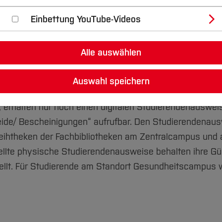
Einbettung YouTube-Videos
Alle auswählen
Auswahl speichern
025 ihr Studium an der Hochschule Bochum am Zentr
erhalten nur noch einen digitalen Studierendenausweis
heide/ Bescheinigungen“ aufrufbar. Den Studierendenau
leihtheken der Fachbibliotheken am Zentralcampus und
ellte physische Studierendenausweise behalten ihre Gült
llt. Für Studierende am Standort Gesundheitscampus 