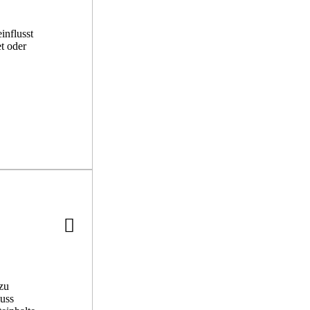
influsst
t oder
zu
luss