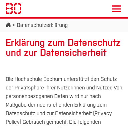
Startseite
Datenschutzerklärung
Erklärung zum Datenschutz
und zur Datensicherheit
Campus
Personen
DE
|
EN
Quicklinks
Studium
Die Hochschule Bochum unterstützt den Schutz
der Privatsphäre ihrer Nutzerinnen und Nutzer. Von
Studienangebote
Forschung & Transfer
personenbezogenen Daten wird nur nach
Vor dem Studium
Bachelorstudiengänge
Maßgabe der nachstehenden Erklärung zum
Profil
Nachhaltigkeit
Masterstudiengänge
Im Studium
Bewerben & Einschreiben
Datenschutz und zur Datensicherheit (Privacy
Beratung & Förderung
Forschungs- und Transferprofil
Schwerpunkte
Nachhaltigkeit studieren
Bewerbungsportal
Policy) Gebrauch gemacht. Die folgenden
International
Nach dem Studium
Studienbüros und Prüfungen
Schwerpunkte (FuT)
Förderinformation und Antragsberatung