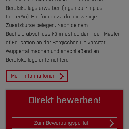
anerkanntes Zeugnis
und nachgewiesene
Lokalisierung und mobile Applikationen,
PDF
271 KB
Berufskollegs erwerben (Ingenieur*in plus
deutsche
Sprachkenntnisse
Technik der Mensch-Maschine-Interaktion,
Studienverlaufsplan ET
Lehrer*in). Hierfür musst du nur wenige
Ökologie und Gesellschaft
ausbildungsbegleitend
Zusatzkurse belegen. Nach deinem
Ausbildungsbegleitendes
Bachelorabschluss könntest du dann den Master
PDF
2 MB
[Inhalt zuklappen]
Studienmodell
of Education an der Bergischen Universität
Modulhandbuch ET
Wuppertal machen und anschließend an
Fachhochschulreife
Berufskollegs unterrichten.
(schulisch+praktisch) oder Abitur bzw.
Hinweis Rahmenordnung
vergleichbarer ausländischer Abschluss
Mehr Informationen
Beachten Sie bitte auch
oder
die
Rahmenordnungen für die
Direkt bewerben!
Eine als gleichwertig anerkannte
Studiengänge
der Hochschule Bochum.
Zugangsberechtigung (
Studium ohne Abitur
oder Fachhochschulreife
)
[Inhalt zuklappen]
Zum Bewerbungsportal
und