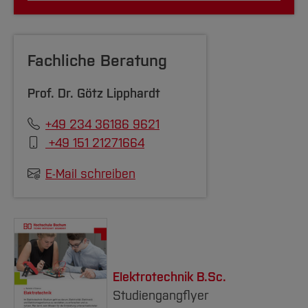
Ein Ausbildungsvertrag mit einem
Kooperationsunternehmen
liegt zur
Fachliche Beratung
Einschreibung vor
Prof. Dr.
Götz Lipphardt
[Inhalt zuklappen]
+49 234 36186 9621
+49 151 21271664
E-Mail schreiben
Elektrotechnik B.Sc.
Studiengangflyer