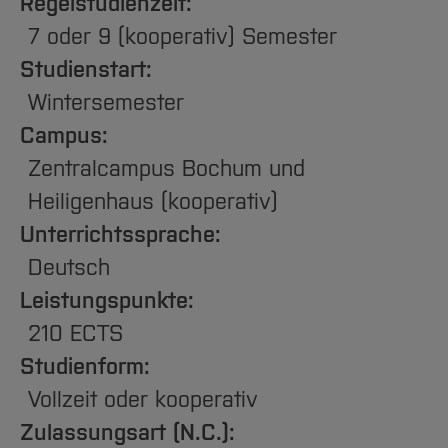
Team und Labore
Regelstudienzeit:
Amtliche Bekanntmachungen
Studiengänge
Forschung und Projekte
Familiengerechte Hochschule
Aktuelles
Hochschulbibliothek
7 oder 9 (kooperativ) Semester
Arbeiten im FB G
Notfall-Infos
Studieninteressierte
International
Gleichstellung
Studium
Hochschulkommunikation
Studienstart:
BO Shop
Team
Diskriminierungsfreie Hochschule
Fachgruppen
International Office
Wintersemester
Service
Vertretungen
Forschung und Entwicklung
Medienzentrum
Campus:
Wahlen
International
qed-Stiftung
Zentralcampus Bochum und
Team
Zentrale Studienberatung
Heiligenhaus (kooperativ)
Service
Unterrichtssprache:
Deutsch
Leistungspunkte:
210 ECTS
Studienform:
Vollzeit oder kooperativ
Zulassungsart (N.C.):