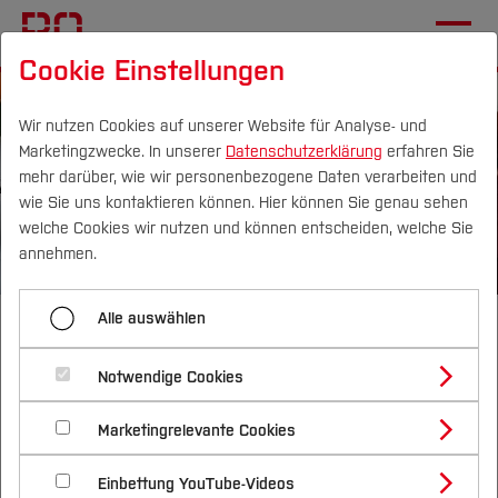
Cookie Einstellungen
Wir nutzen Cookies auf unserer Website für Analyse- und
Marketingzwecke. In unserer
Datenschutzerklärung
erfahren Sie
mehr darüber, wie wir personenbezogene Daten verarbeiten und
wie Sie uns kontaktieren können. Hier können Sie genau sehen
Campus
Personen
DE
|
EN
Quicklinks
welche Cookies wir nutzen und können entscheiden, welche Sie
annehmen.
Studium
Alle auswählen
Bachelor of Science
Studienangebote
Forschung & Transfer
Elektrotechnik
Notwendige Cookies
Vor dem Studium
Bachelorstudiengänge
Profil
Nachhaltigkeit
Masterstudiengänge
Marketingrelevante Cookies
Im Studium
Bewerben & Einschreiben
Beratung & Förderung
Forschungs- und Transferprofil
Schwerpunkte
Wie baut man ein
E-Auto
? Wie funktionieren
Nachhaltigkeit studieren
Bewerbungsportal
International
Nach dem Studium
Studienbüros und Prüfungen
Einbettung YouTube-Videos
Schwerpunkte (FuT)
Förderinformation und Antragsberatung