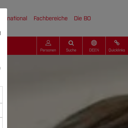
nternational
Fachbereiche
Die BO
d
Personen
Suche
DE
|
EN
Quicklinks
n