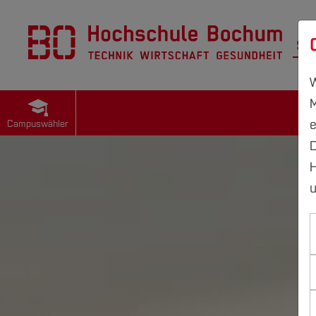
St
W
M
e
Campuswähler
D
H
u