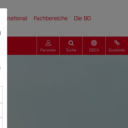
nternational
Fachbereiche
Die BO
d
Personen
Suche
DE
|
EN
Quicklinks
n