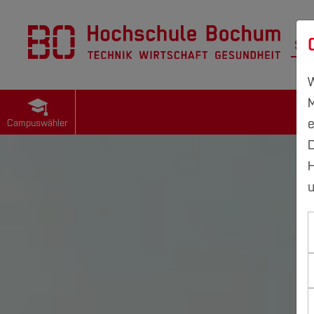
St
W
M
e
Campuswähler
D
H
u