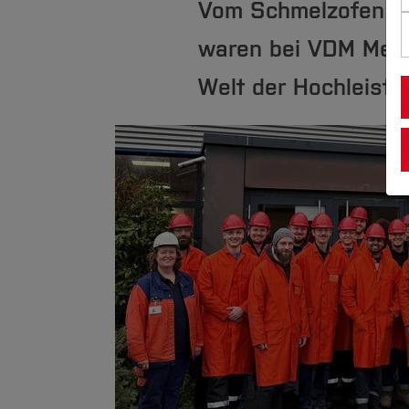
Vom Schmelzofen bi
waren bei VDM Metal
Welt der Hochleistu