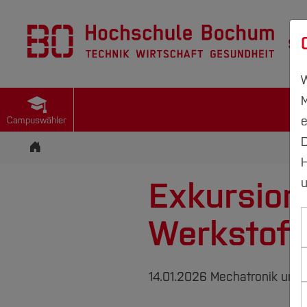
St
W
M
e
Campuswähler
D
Startseite
H
Exkursion
u
Werkstoff
14.01.2026
Mechatronik und 