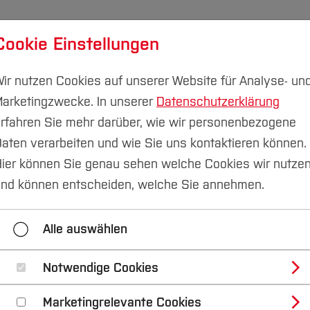
Cookie Einstellungen
udium
Forschung & Transfer
Nachhaltigkeit
I
ir nutzen Cookies auf unserer Website für Analyse- un
arketingzwecke. In unserer
Datenschutzerklärung
rfahren Sie mehr darüber, wie wir personenbezogene
aten verarbeiten und wie Sie uns kontaktieren können.
ier können Sie genau sehen welche Cookies wir nutze
 zu VDM Metals nac
nd können entscheiden, welche Sie annehmen.
auswahl in der Prax
Alle auswählen
Notwendige Cookies
Maschinenbau (FB M)
Marketingrelevante Cookies