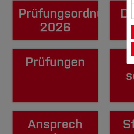
Prüfungsordnungen
Di
2026
Prüfungen
s
Ansprech
S