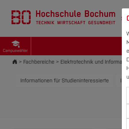
St
W
M
e
Campuswähler
D
Startseite
Fachbereiche
Elektrotechnik und Informatik
H
u
Informationen für Studieninteressierte
Inf