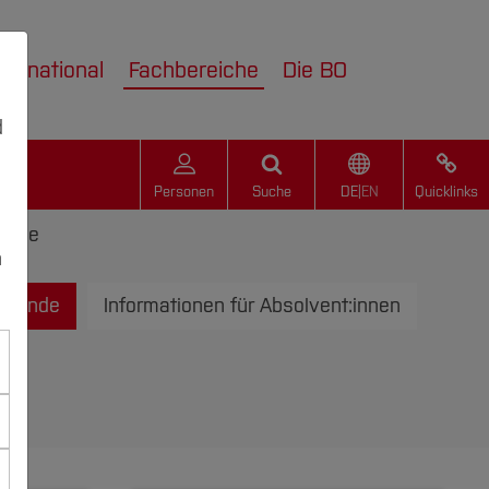
nternational
Fachbereiche
Die BO
d
Personen
Suche
DE
|
EN
Quicklinks
rende
n
ierende
Informationen für Absolvent:innen