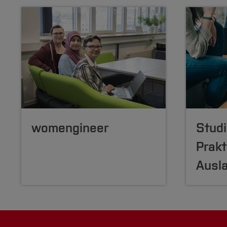
womengineer
Stud
Prak
Ausl