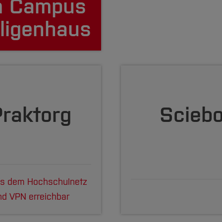
 Campus
iligenhaus
raktorg
Scieb
us dem Hochschulnetz
nd VPN erreichbar