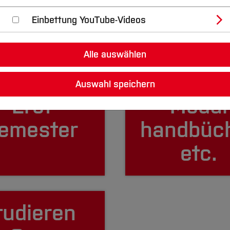
gitallehre
Stundenp
Einbettung YouTube-Videos
Alle auswählen
Auswahl speichern
Erst
Modul
emester
handbüc
etc.
tudieren