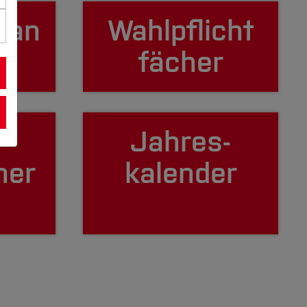
lan
Wahlpflicht
fächer
Jahres­
her
kalender