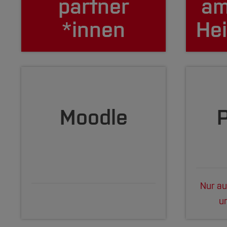
partner
am
*innen
He
Moodle
P
Nur a
u