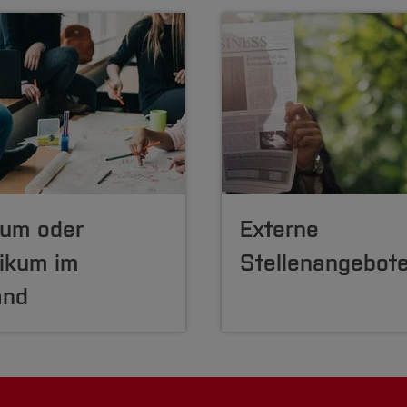
ium
oder
Externe
tikum
im
Stellenangebot
and