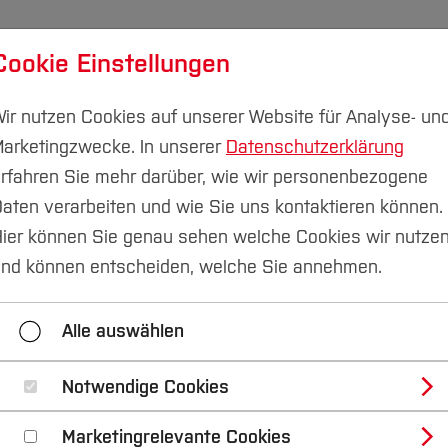
Cookie Einstellungen
udium
Forschung & Transfer
Nachhaltigkeit
I
ir nutzen Cookies auf unserer Website für Analyse- un
arketingzwecke. In unserer
Datenschutzerklärung
rfahren Sie mehr darüber, wie wir personenbezogene
aten verarbeiten und wie Sie uns kontaktieren können.
Studieren im Fachbereich
Informationen für Studie
ier können Sie genau sehen welche Cookies wir nutze
nd können entscheiden, welche Sie annehmen.
ormationen für Erstsemester
Informationen für Stud
Alle auswählen
Informationen für Alumni
Notwendige Cookies
Marketingrelevante Cookies