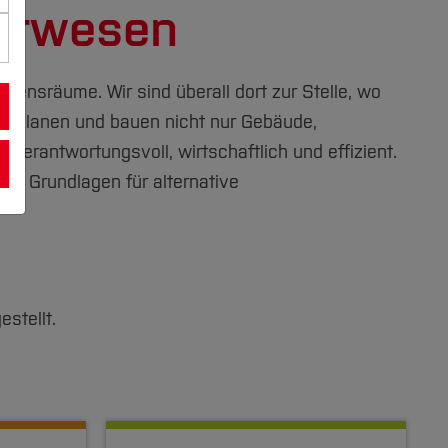
eurwesen
ensräume. Wir sind überall dort zur Stelle, wo
ir planen und bauen nicht nur Gebäude,
erantwortungsvoll, wirtschaftlich und effizient.
hen Grundlagen für alternative
stellt.