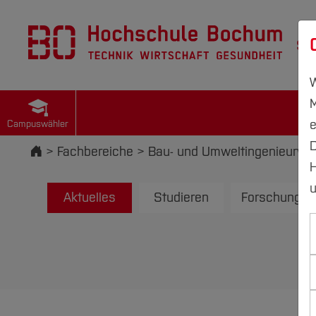
St
W
M
e
Campuswähler
D
Startseite
Fachbereiche
Bau- und Umweltingenieurwe
H
u
Aktuelles
Studieren
Forschung u