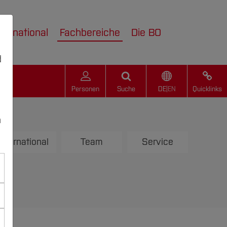
nternational
Fachbereiche
Die BO
d
Personen
Suche
DE
|
EN
Quicklinks
n
International
Team
Service