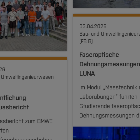
03.04.2026
Bau- und Umweltingenieu
(FB B)
Faseroptische
Dehnungsmessungen
026
LUNA
 Umweltingenieurwesen
Im Modul „Messtechnik 
Laborübungen” führten
ntlichung
Studierende faseroptis
ussbericht
Dehnungsmessungen du
ssbericht zum BMWE
rten