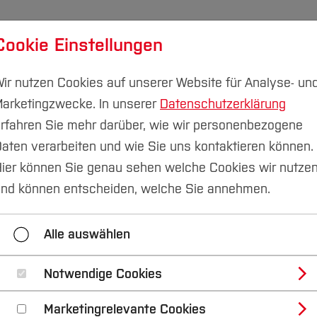
Cookie Einstellungen
udium
Forschung & Transfer
Nachhaltigkeit
I
ir nutzen Cookies auf unserer Website für Analyse- un
arketingzwecke. In unserer
Datenschutzerklärung
rfahren Sie mehr darüber, wie wir personenbezogene
aten verarbeiten und wie Sie uns kontaktieren können.
sen
Aktuelles
ier können Sie genau sehen welche Cookies wir nutze
nd können entscheiden, welche Sie annehmen.
nd Entwicklung
Fachgebiete und Einrichtungen
Alle auswählen
Alumni
Notwendige Cookies
Marketingrelevante Cookies