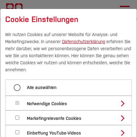
Cookie Einstellungen
Startseite
Fachbereiche
Elektrotechnik und Informatik
Fachgebiete
Wir nutzen Cookies auf unserer Website für Analyse- und
Marketingzwecke. In unserer
Datenschutzerklärung
erfahren Sie
mehr darüber, wie wir personenbezogene Daten verarbeiten und
wie Sie uns kontaktieren können. Hier können Sie genau sehen
Menü aufklappen
Campus
Personen
DE
|
EN
Quicklinks
welche Cookies wir nutzen und können entscheiden, welche Sie
annehmen.
Übersicht
Studium
Alle auswählen
Institute
Aktuelles
Studienangebote
Forschung & Transfer
Studieren im Fachbereich
Notwendige Cookies
Vor dem Studium
Bachelorstudiengänge
Profil
Nachhaltigkeit
Masterstudiengänge
Forschung und Entwicklung
Marketingrelevante Cookies
Im Studium
Bewerben & Einschreiben
Beratung & Förderung
Forschungs- und Transferprofil
Schwerpunkte
Nachhaltigkeit studieren
Bewerbungsportal
International
Nach dem Studium
Studienbüros und Prüfungen
Fachgebiete
Einbettung YouTube-Videos
Schwerpunkte (FuT)
Förderinformation und Antragsberatung