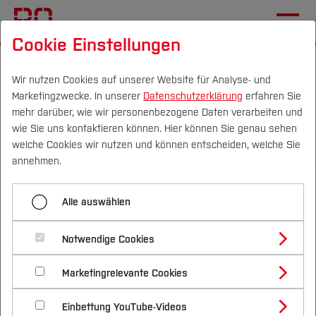
Cookie Einstellungen
Startseite
Fachbereiche
Elektrotechnik und Informatik
Übersicht
Wir nutzen Cookies auf unserer Website für Analyse- und
Marketingzwecke. In unserer
Datenschutzerklärung
erfahren Sie
mehr darüber, wie wir personenbezogene Daten verarbeiten und
wie Sie uns kontaktieren können. Hier können Sie genau sehen
Menü aufklappen
Campus
Personen
DE
|
EN
Quicklinks
welche Cookies wir nutzen und können entscheiden, welche Sie
annehmen.
Übersicht
Studium
Fachbereich Elektrotechnik
Alle auswählen
Aktuelles
Studienangebote
Forschung & Transfer
und Informatik
Studieren im Fachbereich
Notwendige Cookies
Vor dem Studium
Bachelorstudiengänge
Profil
Nachhaltigkeit
Masterstudiengänge
Forschung und Entwicklung
Marketingrelevante Cookies
Im Studium
Bewerben & Einschreiben
Beratung & Förderung
Forschungs- und Transferprofil
Schwerpunkte
Nachhaltigkeit studieren
Bewerbungsportal
International
Nach dem Studium
Studienbüros und Prüfungen
Fachgebiete
Einbettung YouTube-Videos
Schwerpunkte (FuT)
Förderinformation und Antragsberatung