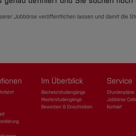
its genau definiert und Sie suchen noc
nserer Jobbörse veröffentlichen lassen und damit die 
ationen
Im Überblick
Service
Anfahrt
Bachelorstudiengänge
Stundenpläne
Masterstudiengänge
Jobbörse Cata
Bewerben & Einschreiben
Kontakt
eit
erklärung