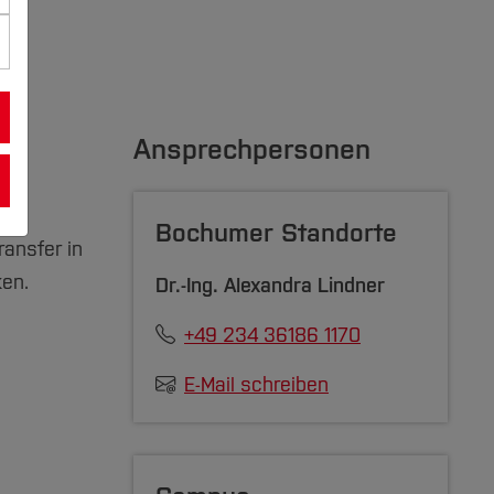
er
Ansprechpersonen
Bochumer Standorte
ansfer in
ken.
Dr.-Ing.
Alexandra Lindner
+49 234 36186 1170
E-Mail schreiben