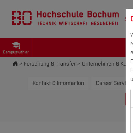
St
W
M
e
Campuswähler
D
Startseite
Forschung & Transfer
Unternehmen & Koope
H
u
Kontakt & Information
Career Service
K