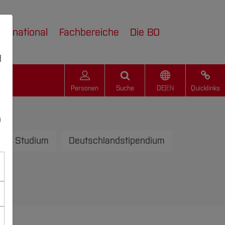
nternational
Fachbereiche
Die BO
d
Personen
Suche
DE
|
EN
Quicklinks
n
ves Studium
Deutschlandstipendium
g