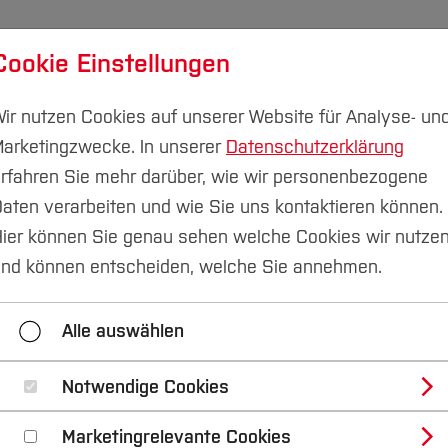
Cookie Einstellungen
udium
Forschung & Transfer
Nachhaltigkeit
I
ir nutzen Cookies auf unserer Website für Analyse- un
arketingzwecke. In unserer
Datenschutzerklärung
rfahren Sie mehr darüber, wie wir personenbezogene
aten verarbeiten und wie Sie uns kontaktieren können.
ration
Kooperation mit Forschung & Entwicklung
ier können Sie genau sehen welche Cookies wir nutze
nd können entscheiden, welche Sie annehmen.
 für Unternehmen
Jobbörse Catapult
Kooperati
Alle auswählen
ooperation mit Forschung & Entwicklung
Networkin
Notwendige Cookies
Marketingrelevante Cookies