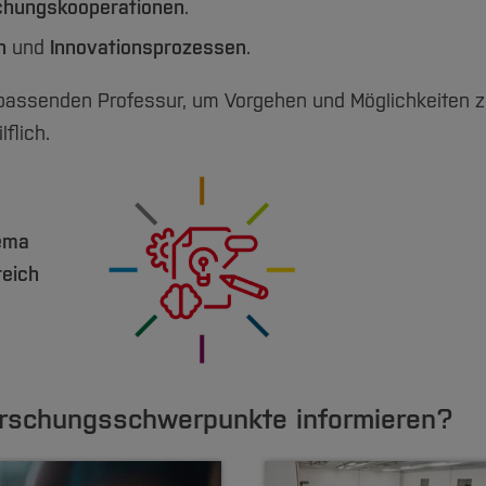
chungskooperationen
.
n
und
Innovationsprozessen
.
ich passenden Professur, um Vorgehen und Möglichkeiten 
flich.
hema
reich
orschungsschwerpunkte informieren?