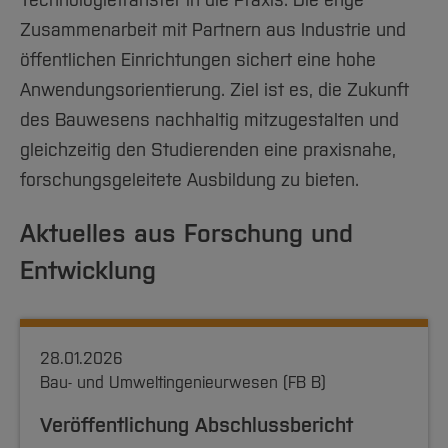
Technologietransfer in die Praxis. Die enge
Team und Labore
Amtliche Bekanntmachungen
Studiengänge
Forschung und Projekte
Familiengerechte Hochschule
Aktuelles
Hochschulbibliothek
Zusammenarbeit mit Partnern aus Industrie und
Arbeiten im FB G
Notfall-Infos
Studieninteressierte
International
Gleichstellung
Studium
Hochschulkommunikation
öffentlichen Einrichtungen sichert eine hohe
BO Shop
Team
Diskriminierungsfreie Hochschule
Fachgruppen
International Office
Anwendungsorientierung. Ziel ist es, die Zukunft
Service
Vertretungen
Forschung und Entwicklung
des Bauwesens nachhaltig mitzugestalten und
Medienzentrum
Wahlen
gleichzeitig den Studierenden eine praxisnahe,
International
qed-Stiftung
forschungsgeleitete Ausbildung zu bieten.
Team
Zentrale Studienberatung
Service
Aktuelles aus Forschung und
Entwicklung
28.01.2026
Bau- und Umweltingenieurwesen (FB B)
Veröffentlichung Abschlussbericht