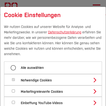
Cookie Einstellungen
Startseite
Fachbereiche
Bau- und Umweltingenieurwesen
Wir nutzen Cookies auf unserer Website für Analyse- und
Marketingzwecke. In unserer
Datenschutzerklärung
erfahren Sie
Forschung und Entwicklung
mehr darüber, wie wir personenbezogene Daten verarbeiten und
wie Sie uns kontaktieren können. Hier können Sie genau sehen
Campus
Personen
DE
|
EN
Quicklinks
welche Cookies wir nutzen und können entscheiden, welche Sie
Menü aufklappen
annehmen.
Studium
Aktuelles
Alle auswählen
Studienangebote
Forschung und Entwicklung
Forschung & Transfer
Studieren
Notwendige Cookies
im Fachbereich Bau- und
Vor dem Studium
Bachelorstudiengänge
Forschung und Entwicklung
Profil
Nachhaltigkeit
Umweltingenieurwesen
Masterstudiengänge
Marketingrelevante Cookies
Im Studium
Bewerben & Einschreiben
Beratung & Förderung
Forschungs- und Transferprofil
Fachgebiete und Einrichtungen
Schwerpunkte
Nachhaltigkeit studieren
Bewerbungsportal
International
Nach dem Studium
Studienbüros und Prüfungen
Einbettung YouTube-Videos
Schwerpunkte (FuT)
Im Fachbereich Bau- und Umweltingenieurwesen
Förderinformation und Antragsberatung