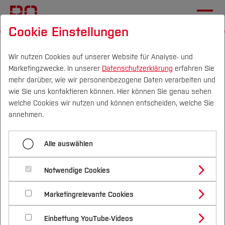
Cookie Einstellungen
Startseite
Fachbereiche
Gesundheits­wissenschaften
Veranstaltungen und Netzwerke
Wir nutzen Cookies auf unserer Website für Analyse- und
Marketingzwecke. In unserer
Datenschutzerklärung
erfahren Sie
mehr darüber, wie wir personenbezogene Daten verarbeiten und
wie Sie uns kontaktieren können. Hier können Sie genau sehen
Menü aufklappen
Campus
Personen
DE
|
EN
Quicklinks
welche Cookies wir nutzen und können entscheiden, welche Sie
annehmen.
Übersicht
Studium
Veranstaltungen &
Alle auswählen
Aktuelles
Studienangebote
Forschung & Transfer
Netzwerke im Fachbereich
Veranstaltungen und Netzwerke
Notwendige Cookies
Vor dem Studium
Bachelorstudiengänge
Profil
Nachhaltigkeit
Masterstudiengänge
Team
Marketingrelevante Cookies
Im Studium
Bewerben & Einschreiben
Beratung & Förderung
Forschungs- und Transferprofil
Schwerpunkte
Nachhaltigkeit studieren
Bewerbungsportal
International
Nach dem Studium
Studienbüros und Prüfungen
Alumni
Einbettung YouTube-Videos
Schwerpunkte (FuT)
Förderinformation und Antragsberatung