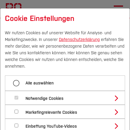
Cookie Einstellungen
Startseite
Studium
Studienangebote
Masterstudiengänge
Wir nutzen Cookies auf unserer Website für Analyse- und
Marketingzwecke. In unserer
Datenschutzerklärung
erfahren Sie
mehr darüber, wie wir personenbezogene Daten verarbeiten und
Masterstudiengänge der
wie Sie uns kontaktieren können. Hier können Sie genau sehen
Campus
Personen
DE
|
EN
Quicklinks
welche Cookies wir nutzen und können entscheiden, welche Sie
Hochschule Bochum
annehmen.
Studium
Alle auswählen
Studienangebote
Forschung & Transfer
Notwendige Cookies
Vor dem Studium
Bachelorstudiengänge
Profil
Nachhaltigkeit
Masterstudiengänge
Marketingrelevante Cookies
Im Studium
Bewerben & Einschreiben
Beratung & Förderung
Forschungs- und Transferprofil
Schwerpunkte
Nachhaltigkeit studieren
Bewerbungsportal
International
Nach dem Studium
Studienbüros und Prüfungen
Einbettung YouTube-Videos
Schwerpunkte (FuT)
Förderinformation und Antragsberatung