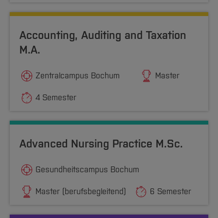
Team und Labore
Amtliche Bekanntmachungen
Studiengänge
Forschung und Projekte
Familiengerechte Hochschule
Aktuelles
Hochschulbibliothek
Arbeiten im FB G
Notfall-Infos
Studieninteressierte
International
Gleichstellung
Studium
Hochschulkommunikation
Accounting, Auditing and Taxation
BO Shop
Team
Diskriminierungsfreie Hochschule
Fachgruppen
International Office
M.A.
Service
Vertretungen
Forschung und Entwicklung
Medienzentrum
Wahlen
International
qed-Stiftung
Zentralcampus Bochum
Master
Team
Zentrale Studienberatung
4 Semester
Service
Advanced Nursing Practice M.Sc.
Gesundheitscampus Bochum
Master (berufsbegleitend)
6 Semester