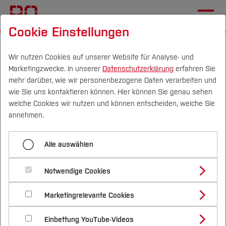
Cookie Einstellungen
Startseite
Forschung & Transfer
Gründung & Start-up
Alumni-Galerie
Wir nutzen Cookies auf unserer Website für Analyse- und
Marketingzwecke. In unserer
Datenschutzerklärung
erfahren Sie
mehr darüber, wie wir personenbezogene Daten verarbeiten und
wie Sie uns kontaktieren können. Hier können Sie genau sehen
Menü aufklappen
Campus
Personen
DE
|
EN
Quicklinks
welche Cookies wir nutzen und können entscheiden, welche Sie
annehmen.
Gründungsservice BO
Studium
Alumni-Galerie
Alle auswählen
Ansprechpartner
Studienangebote
Forschung & Transfer
Unsere Angebote
Notwendige Cookies
Vor dem Studium
Bachelorstudiengänge
Profil
Nachhaltigkeit
Masterstudiengänge
Gründungsportraits
Marketingrelevante Cookies
Im Studium
Bewerben & Einschreiben
Beratung & Förderung
Forschungs- und Transferprofil
Schwerpunkte
Nachhaltigkeit studieren
Bewerbungsportal
International
Nach dem Studium
Studienbüros und Prüfungen
Alumni-Galerie
Einbettung YouTube-Videos
Schwerpunkte (FuT)
Förderinformation und Antragsberatung