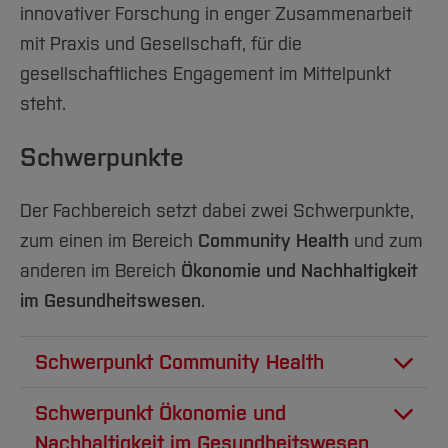
Team und Labore
Amtliche Bekanntmachungen
Studiengänge
Forschung und Projekte
Familiengerechte Hochschule
innovativer Forschung in enger Zusammenarbeit
Aktuelles
Hochschulbibliothek
Arbeiten im FB G
Notfall-Infos
mit Praxis und Gesellschaft, für die
Studieninteressierte
International
Gleichstellung
Studium
Hochschulkommunikation
gesellschaftliches Engagement im Mittelpunkt
BO Shop
Team
Diskriminierungsfreie Hochschule
Fachgruppen
International Office
steht.
Service
Vertretungen
Forschung und Entwicklung
Medienzentrum
Wahlen
International
Schwerpunkte
qed-Stiftung
Team
Zentrale Studienberatung
Der Fachbereich setzt dabei zwei Schwerpunkte,
Service
zum einen im Bereich
Community Health
und zum
anderen im Bereich
Ökonomie und Nachhaltigkeit
im Gesundheitswesen
.
Schwerpunkt Community Health
Community Health befasst sich mit der
Schwerpunkt Ökonomie und
gesundheitlichen Versorgung, Prävention und
Nachhaltigkeit im Gesundheitswesen