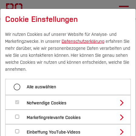
Cookie Einstellungen
Startseite
Fachbereiche
Gesundheits­wissenschaften
Übersicht
Wir nutzen Cookies auf unserer Website für Analyse- und
Marketingzwecke. In unserer
Datenschutzerklärung
erfahren Sie
mehr darüber, wie wir personenbezogene Daten verarbeiten und
wie Sie uns kontaktieren können. Hier können Sie genau sehen
Menü aufklappen
Campus
Personen
DE
|
EN
Quicklinks
welche Cookies wir nutzen und können entscheiden, welche Sie
annehmen.
Übersicht
Studium
Gesundheitswissenschaften
Alle auswählen
Aktuelles
Studienangebote
Forschung & Transfer
Veranstaltungen und Netzwerke
Notwendige Cookies
Vor dem Studium
Bachelorstudiengänge
Profil
Nachhaltigkeit
Masterstudiengänge
Herzlich Willkommen im
Team
Marketingrelevante Cookies
Im Studium
Bewerben & Einschreiben
Beratung & Förderung
Forschungs- und Transferprofil
Schwerpunkte
Fachbereich
Nachhaltigkeit studieren
Bewerbungsportal
International
Nach dem Studium
Studienbüros und Prüfungen
Alumni
Einbettung YouTube-Videos
Schwerpunkte (FuT)
Förderinformation und Antragsberatung