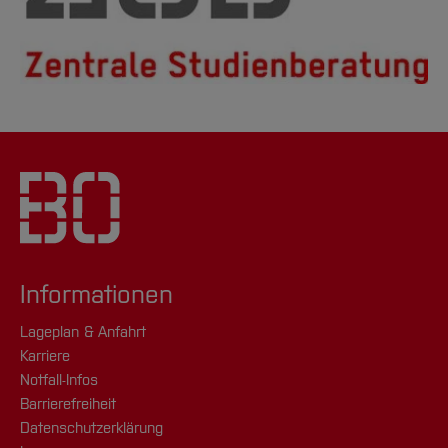
Informationen
Lageplan & Anfahrt
Karriere
Notfall-Infos
Barrierefreiheit
Datenschutzerklärung