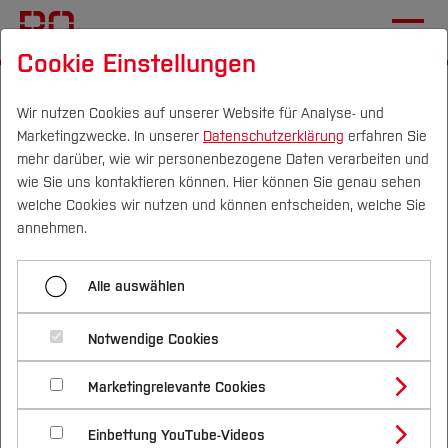
Cookie Einstellungen
Startseite
Die BO
Wichtige Einrichtungen
Zentrale Studienberatung
Wir nutzen Cookies auf unserer Website für Analyse- und
Marketingzwecke. In unserer
Datenschutzerklärung
erfahren Sie
Studienfinanzierung
mehr darüber, wie wir personenbezogene Daten verarbeiten und
wie Sie uns kontaktieren können. Hier können Sie genau sehen
Campus
Personen
DE
|
EN
Quicklinks
welche Cookies wir nutzen und können entscheiden, welche Sie
Menü aufklappen
annehmen.
Studium
Home
Alle auswählen
Studienangebote
Studienfinanzierung
Forschung & Transfer
Vor dem Studium
Notwendige Cookies
Vor dem Studium
Bachelorstudiengänge
Talentscouting
Profil
Nachhaltigkeit
Unsere Angebote
Masterstudiengänge
Marketingrelevante Cookies
Im Studium
Bewerben & Einschreiben
Beratung & Förderung
Forschungs- und Transferprofil
Im Studium
Schwerpunkte
Nachhaltigkeit studieren
Bewerbungsportal
International
Mögliche Beratungsthemen
Nach dem Studium
Studienbüros und Prüfungen
Einbettung YouTube-Videos
Schwerpunkte (FuT)
Förderinformation und Antragsberatung