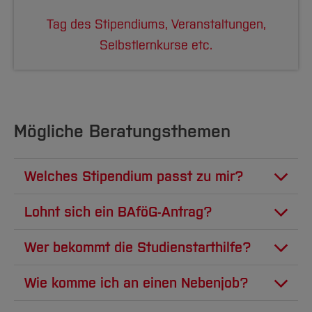
Tag des Stipendiums, Veranstaltungen,
Selbstlernkurse etc.
Mögliche Beratungsthemen
Welches Stipendium passt zu mir?
Welche Stipendien gibt es?
Lohnt sich ein BAföG-Antrag?
Wie finde ich das richtige Stipendium für
BAföG wird zur Hälfte als Zuschuss und zur
mich?
Wer bekommt die Studienstarthilfe?
Hälfte als zinsloses Darlehen gewährt.
Voraussetzungen:
Zurückgezahlt werden muss nur der
Wie komme ich an einen Nebenjob?
[Inhalt zuklappen]
Darlehensanteil, also die Hälfte des BAföGs,
eingeschrieben ins erste Hochschul-
Sinnvolle Nebenjobs findet man oft im eigenen