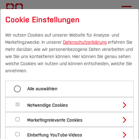
Cookie Einstellungen
Startseite
Die BO
Hochschule
Verwaltung
Wir nutzen Cookies auf unserer Website für Analyse- und
Marketingzwecke. In unserer
Datenschutzerklärung
erfahren Sie
Menü aufklappen
mehr darüber, wie wir personenbezogene Daten verarbeiten und
wie Sie uns kontaktieren können. Hier können Sie genau sehen
Campus
Personen
DE
|
EN
Quicklinks
welche Cookies wir nutzen und können entscheiden, welche Sie
Profil
annehmen.
Studium
Hochschulverwaltung
Standorte
Alle auswählen
Studienangebote
Präsidium
Forschung & Transfer
Kanzler
Dezernate
Notwendige Cookies
Vor dem Studium
Bachelorstudiengänge
Verwaltung
Profil
Nachhaltigkeit
Stabsstellen
Organigramm
Masterstudiengänge
Marketingrelevante Cookies
Im Studium
Bewerben & Einschreiben
Senat
Beratung & Förderung
Forschungs- und Transferprofil
Schwerpunkte
Leitbild und Leitlinien
Nachhaltigkeit studieren
Bewerbungsportal
International
Nach dem Studium
Studienbüros und Prüfungen
Einbettung YouTube-Videos
Schwerpunkte (FuT)
Förderinformation und Antragsberatung