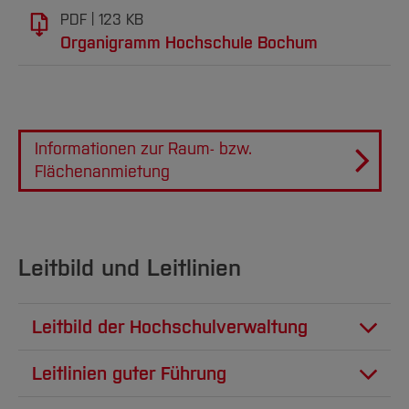
PDF
123 KB
Organigramm Hochschule Bochum
Informationen zur Raum- bzw.
Flächenanmietung
Leitbild und Leitlinien
Leitbild der Hochschulverwaltung
Vorwort
Leitlinien guter Führung