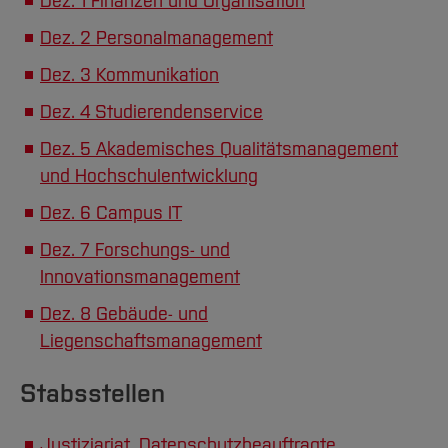
Dez. 1 Finanzen und Organisation
Team und Labore
Amtliche Bekanntmachungen
Studiengänge
Forschung und Projekte
Familiengerechte Hochschule
Aktuelles
Hochschulbibliothek
Arbeiten im FB G
Dez. 2 Personalmanagement
Notfall-Infos
Studieninteressierte
International
Gleichstellung
Studium
Hochschulkommunikation
Dez. 3 Kommunikation
BO Shop
Team
Diskriminierungsfreie Hochschule
Fachgruppen
International Office
Dez. 4 Studierendenservice
Service
Vertretungen
Forschung und Entwicklung
Medienzentrum
Dez. 5 Akademisches Qualitätsmanagement
Wahlen
International
qed-Stiftung
und Hochschulentwicklung
Team
Zentrale Studienberatung
Dez. 6 Campus IT
Service
Dez. 7 Forschungs- und
Innovationsmanagement
Dez. 8 Gebäude- und
Liegenschaftsmanagement
Stabsstellen
Justiziariat, Datenschutzbeauftragte