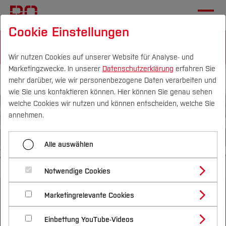
Cookie Einstellungen
Wir nutzen Cookies auf unserer Website für Analyse- und
Marketingzwecke. In unserer
Datenschutzerklärung
erfahren Sie
mehr darüber, wie wir personenbezogene Daten verarbeiten und
wie Sie uns kontaktieren können. Hier können Sie genau sehen
Campus
Personen
DE
|
EN
Quicklinks
welche Cookies wir nutzen und können entscheiden, welche Sie
annehmen.
Studium
Alle auswählen
Studienangebote
Forschung & Transfer
©
Notwendige Cookies
Bild
Vor dem Studium
Bachelorstudiengänge
Profil
Nachhaltigkeit
Masterstudiengänge
Marketingrelevante Cookies
Im Studium
Bewerben & Einschreiben
ARCHITEKTUR
Beratung & Förderung
Forschungs- und Transferprofil
Schwerpunkte
Nachhaltigkeit studieren
Bewerbungsportal
International
Nach dem Studium
Studienbüros und Prüfungen
Einbettung YouTube-Videos
Beste Bachelorarbeit ausgezeichnet
Schwerpunkte (FuT)
Förderinformation und Antragsberatung