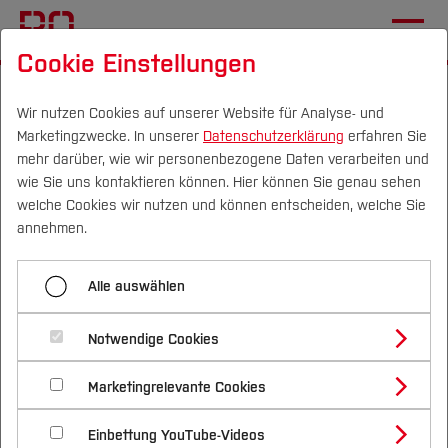
Cookie Einstellungen
Startseite
Fachbereiche
Geodäsie
Studieren im Fachbereich
Wir nutzen Cookies auf unserer Website für Analyse- und
Marketingzwecke. In unserer
Datenschutzerklärung
erfahren Sie
mehr darüber, wie wir personenbezogene Daten verarbeiten und
wie Sie uns kontaktieren können. Hier können Sie genau sehen
Menü aufklappen
Campus
Personen
DE
|
EN
Quicklinks
welche Cookies wir nutzen und können entscheiden, welche Sie
annehmen.
Übersicht
Studium
Alle auswählen
Aktuelles
Studienangebote
Forschung & Transfer
Studieren im Fachbereich
Notwendige Cookies
Vor dem Studium
Bachelorstudiengänge
Profil
Nachhaltigkeit
Masterstudiengänge
Forschung und Entwicklung
Marketingrelevante Cookies
Im Studium
Bewerben & Einschreiben
Beratung & Förderung
Forschungs- und Transferprofil
Schwerpunkte
Nachhaltigkeit studieren
Bewerbungsportal
International
Nach dem Studium
Studienbüros und Prüfungen
Kooperationen
Einbettung YouTube-Videos
Schwerpunkte (FuT)
Förderinformation und Antragsberatung