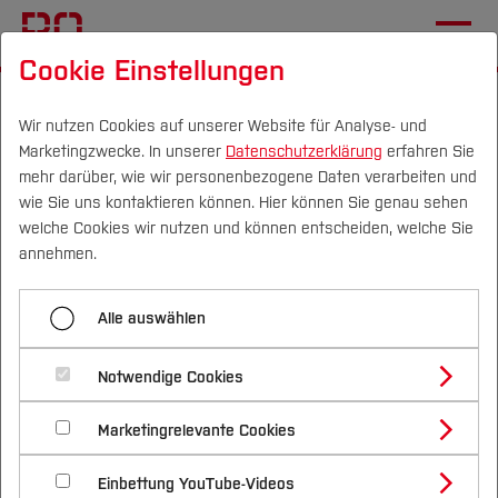
Cookie Einstellungen
Startseite
Fachbereiche
Mechatronik und Maschinenbau
Wir nutzen Cookies auf unserer Website für Analyse- und
Marketingzwecke. In unserer
Datenschutzerklärung
erfahren Sie
Forschung und Projekte
mehr darüber, wie wir personenbezogene Daten verarbeiten und
wie Sie uns kontaktieren können. Hier können Sie genau sehen
Campus
Personen
DE
|
EN
Quicklinks
welche Cookies wir nutzen und können entscheiden, welche Sie
Menü aufklappen
annehmen.
Studium
Übersicht
Alle auswählen
Studienangebote
Forschung, Entwicklung
Forschung & Transfer
Aktuelles
Notwendige Cookies
und Projekte
Vor dem Studium
Bachelorstudiengänge
Studieren im Fachbereich
Profil
Nachhaltigkeit
Masterstudiengänge
Marketingrelevante Cookies
Im Studium
Bewerben & Einschreiben
Beratung & Förderung
Forschungs- und Transferprofil
Einrichtungen
Forschung und Entwicklung
Schwerpunkte
Nachhaltigkeit studieren
Bewerbungsportal
International
Nach dem Studium
Studienbüros und Prüfungen
Einbettung YouTube-Videos
Schwerpunkte (FuT)
Förderinformation und Antragsberatung