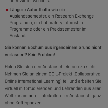
Team und Labore
oder Winter Schools.
Amtliche Bekanntmachungen
Studiengänge
Forschung und Projekte
Familiengerechte Hochschule
Aktuelles
Hochschulbibliothek
Arbeiten im FB G
Längere Aufenthalte
wie ein
Notfall-Infos
Studieninteressierte
International
Gleichstellung
Studium
Hochschulkommunikation
Auslandssemester, ein Research Exchange
BO Shop
Team
Diskriminierungsfreie Hochschule
Fachgruppen
International Office
Programme, ein Laboratory Internship
Service
Vertretungen
Forschung und Entwicklung
Medienzentrum
Programme oder ein Praxissemester im
Ausland.
Wahlen
International
qed-Stiftung
Team
Zentrale Studienberatung
Sie können Bochum aus irgendeinem Grund nicht
Service
verlassen? Kein Problem!
Holen Sie sich den Austausch einfach zu sich:
Nehmen Sie an einem COIL-Projekt (Collaborative
Online International Learning) teil und arbeiten Sie
virtuell mit Studierenden und Lehrenden aus aller
Welt zusammen – interkultureller Austausch ganz
ohne Kofferpacken.