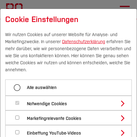
Cookie Einstellungen
Startseite
Fachbereiche
Elektrotechnik und Informatik
Team
Professorinnen und Professoren
Wir nutzen Cookies auf unserer Website für Analyse- und
Marketingzwecke. In unserer
Datenschutzerklärung
erfahren Sie
mehr darüber, wie wir personenbezogene Daten verarbeiten und
wie Sie uns kontaktieren können. Hier können Sie genau sehen
Menü aufklappen
Campus
Personen
DE
|
EN
Quicklinks
welche Cookies wir nutzen und können entscheiden, welche Sie
annehmen.
Alle Personen
Studium
Alle auswählen
Professorinnen und Professoren
Professorinnen und Professoren
Studienangebote
Forschung & Transfer
mit Fachgebiet
Lehrkräfte für besondere Aufgaben
Notwendige Cookies
Vor dem Studium
Bachelorstudiengänge
Profil
Nachhaltigkeit
Masterstudiengänge
Lehrbeauftragte
Marketingrelevante Cookies
Im Studium
Bewerben & Einschreiben
Beratung & Förderung
Forschungs- und Transferprofil
Schwerpunkte
Nachhaltigkeit studieren
Bewerbungsportal
International
Nach dem Studium
Studienbüros und Prüfungen
Dekanat
Einbettung YouTube-Videos
Schwerpunkte (FuT)
Förderinformation und Antragsberatung