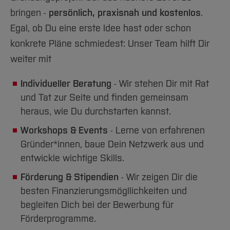
Team und Labore
Amtliche Bekanntmachungen
Studiengänge
Forschung und Projekte
Familiengerechte Hochschule
Aktuelles
Hochschulbibliothek
bringen -
persönlich, praxisnah und kostenlos
.
Arbeiten im FB G
Notfall-Infos
Studieninteressierte
International
Gleichstellung
Studium
Hochschulkommunikation
Egal, ob Du eine erste Idee hast oder schon
BO Shop
Team
Diskriminierungsfreie Hochschule
Fachgruppen
konkrete Pläne schmiedest: Unser Team hilft Dir
International Office
Service
weiter mit
Vertretungen
Forschung und Entwicklung
Medienzentrum
Wahlen
International
qed-Stiftung
Individueller Beratung
- Wir stehen Dir mit Rat
Team
Zentrale Studienberatung
und Tat zur Seite und finden gemeinsam
heraus, wie Du durchstarten kannst.
Service
Workshops & Events
- Lerne von erfahrenen
Gründer*innen, baue Dein Netzwerk aus und
entwickle wichtige Skills.
Förderung & Stipendien
- Wir zeigen Dir die
besten Finanzierungsmögllichkeiten und
begleiten Dich bei der Bewerbung für
Förderprogramme.