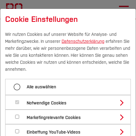
Cookie Einstellungen
Startseite
Forschung & Transfer
Gründung & Start-up
Gründungsservice BO
Wir nutzen Cookies auf unserer Website für Analyse- und
Marketingzwecke. In unserer
Datenschutzerklärung
erfahren Sie
mehr darüber, wie wir personenbezogene Daten verarbeiten und
wie Sie uns kontaktieren können. Hier können Sie genau sehen
Menü aufklappen
Campus
Personen
DE
|
EN
Quicklinks
welche Cookies wir nutzen und können entscheiden, welche Sie
annehmen.
Gründungsservice BO
Studium
Gründungsservice der
Alle auswählen
Ansprechpartner
Studienangebote
Forschung & Transfer
Hochschule Bochum
Unsere Angebote
Notwendige Cookies
Vor dem Studium
Bachelorstudiengänge
Profil
Nachhaltigkeit
Masterstudiengänge
Gründungsportraits
Marketingrelevante Cookies
Im Studium
Bewerben & Einschreiben
Beratung & Förderung
Forschungs- und Transferprofil
Schwerpunkte
Nachhaltigkeit studieren
Bewerbungsportal
International
Nach dem Studium
Studienbüros und Prüfungen
Alumni-Galerie
Einbettung YouTube-Videos
Schwerpunkte (FuT)
Förderinformation und Antragsberatung