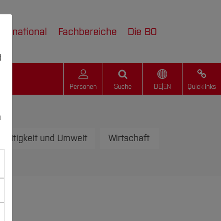
nternational
Fachbereiche
Die BO
d
Personen
Suche
DE
|
EN
Quicklinks
n
haltigkeit und Umwelt
Wirtschaft