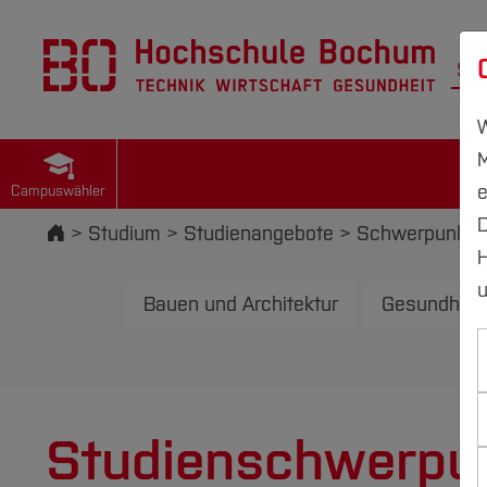
St
W
M
e
Campuswähler
D
Startseite
Studium
Studienangebote
Schwerpunkte
H
u
Bauen und Architektur
Gesundheit
Studienschwerpu