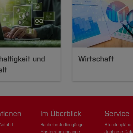
altigkeit und
Wirtschaft
lt
ationen
Im Überblick
Service
Anfahrt
Bachelorstudiengänge
Stundenpläne
Masterstudiengänge
Jobbörse Cata