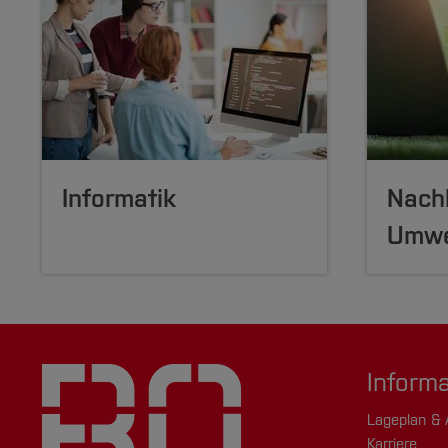
Informatik
Nachh
Umwe
Inform
Lageplan & 
Karriere