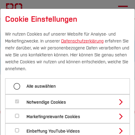
Cookie Einstellungen
Wir nutzen Cookies auf unserer Website für Analyse- und
Marketingzwecke. In unserer
Datenschutzerklärung
erfahren Sie
mehr darüber, wie wir personenbezogene Daten verarbeiten und
wie Sie uns kontaktieren können. Hier können Sie genau sehen
Campus
Personen
DE
|
EN
Quicklinks
welche Cookies wir nutzen und können entscheiden, welche Sie
annehmen.
Studium
Alle auswählen
Willkommen im International
Studienangebote
Forschung & Transfer
Office
Notwendige Cookies
Vor dem Studium
Bachelorstudiengänge
Profil
Nachhaltigkeit
Masterstudiengänge
Marketingrelevante Cookies
Im Studium
Bewerben & Einschreiben
Startseite
Die BO
Wichtige Einrichtungen
Beratung & Förderung
Forschungs- und Transferprofil
Schwerpunkte
Nachhaltigkeit studieren
Bewerbungsportal
International Office
Übersicht
International
Nach dem Studium
Studienbüros und Prüfungen
Einbettung YouTube-Videos
Schwerpunkte (FuT)
Förderinformation und Antragsberatung