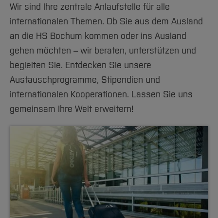
Team und Labore
Amtliche Bekanntmachungen
Studiengänge
Forschung und Projekte
Familiengerechte Hochschule
Wir sind Ihre zentrale Anlaufstelle für alle
Aktuelles
Hochschulbibliothek
Arbeiten im FB G
Notfall-Infos
internationalen Themen. Ob Sie aus dem Ausland
Studieninteressierte
International
Gleichstellung
Studium
Hochschulkommunikation
an die HS Bochum kommen oder ins Ausland
BO Shop
Team
Diskriminierungsfreie Hochschule
Fachgruppen
International Office
gehen möchten – wir beraten, unterstützen und
Service
Vertretungen
Forschung und Entwicklung
Medienzentrum
begleiten Sie. Entdecken Sie unsere
Wahlen
International
qed-Stiftung
Austauschprogramme, Stipendien und
Team
Zentrale Studienberatung
internationalen Kooperationen. Lassen Sie uns
Service
gemeinsam Ihre Welt erweitern!