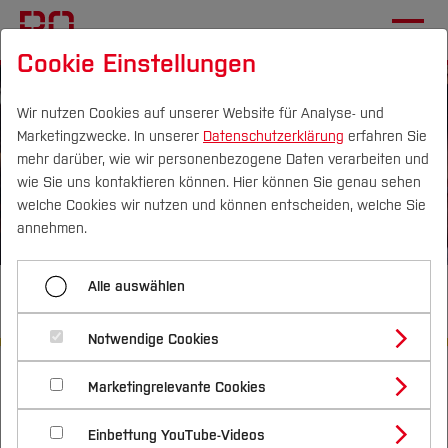
Cookie Einstellungen
Wir nutzen Cookies auf unserer Website für Analyse- und
Marketingzwecke. In unserer
Datenschutzerklärung
erfahren Sie
mehr darüber, wie wir personenbezogene Daten verarbeiten und
wie Sie uns kontaktieren können. Hier können Sie genau sehen
Campus
Personen
DE
|
EN
Quicklinks
welche Cookies wir nutzen und können entscheiden, welche Sie
annehmen.
Studium
Alle auswählen
Fachbereich Wirtschaft
Studienangebote
Forschung & Transfer
Notwendige Cookies
Vor dem Studium
Bachelorstudiengänge
Startseite
Profil
Fachbereiche
Wirtschaft
Übersicht
Nachhaltigkeit
Masterstudiengänge
Marketingrelevante Cookies
Im Studium
Bewerben & Einschreiben
Beratung & Förderung
Forschungs- und Transferprofil
Schwerpunkte
Nachhaltigkeit studieren
Bewerbungsportal
International
Nach dem Studium
Studienbüros und Prüfungen
Einbettung YouTube-Videos
Menü aufklappen
Schwerpunkte (FuT)
Förderinformation und Antragsberatung