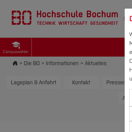
St
W
M
e
Campuswähler
D
Startseite
Die BO
Informationen
Aktuelles
H
u
Lageplan & Anfahrt
Kontakt
Pressemitt
Amt