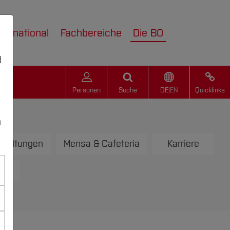
nternational
Fachbereiche
Die BO
d
Personen
Suche
DE
|
EN
Quicklinks
n
staltungen
Mensa & Cafeteria
Karriere
op