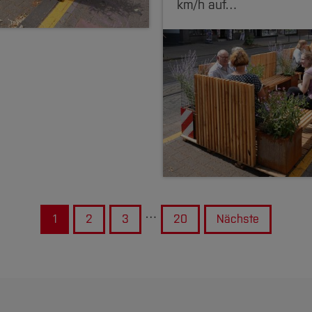
km/h auf…
…
1
2
3
20
Nächste