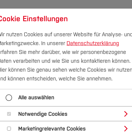
Cookie Einstellungen
udium
Forschung & Transfer
Nachhaltigkeit
I
ir nutzen Cookies auf unserer Website für Analyse- un
arketingzwecke. In unserer
Datenschutzerklärung
rfahren Sie mehr darüber, wie wir personenbezogene
aten verarbeiten und wie Sie uns kontaktieren können.
ier können Sie genau sehen welche Cookies wir nutze
nd können entscheiden, welche Sie annehmen.
eilungen
Online-Magazin
Aktuelles
Veran
Alle auswählen
liche Bekanntmachungen
Notfall-Infos
BO Sh
Notwendige Cookies
Marketingrelevante Cookies