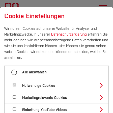
Cookie Einstellungen
Wir nutzen Cookies auf unserer Website für Analyse- und
Marketingzwecke. In unserer
Datenschutzerklärung
erfahren Sie
mehr darüber, wie wir personenbezogene Daten verarbeiten und
wie Sie uns kontaktieren können. Hier können Sie genau sehen
Campus
Personen
DE
|
EN
Quicklinks
welche Cookies wir nutzen und können entscheiden, welche Sie
annehmen.
Studium
Alle auswählen
Das Besondere der HS Bochum
Studienangebote
Forschung & Transfer
– das sind die Vorteile
Notwendige Cookies
Vor dem Studium
Bachelorstudiengänge
Profil
Nachhaltigkeit
Praxisorientiert lernen hilft im Studium und bei
Masterstudiengänge
Marketingrelevante Cookies
Im Studium
Bewerben & Einschreiben
Beratung & Förderung
Forschungs- und Transferprofil
der Karriere
Schwerpunkte
Nachhaltigkeit studieren
Bewerbungsportal
International
Nach dem Studium
Studienbüros und Prüfungen
Einbettung YouTube-Videos
Schwerpunkte (FuT)
Förderinformation und Antragsberatung