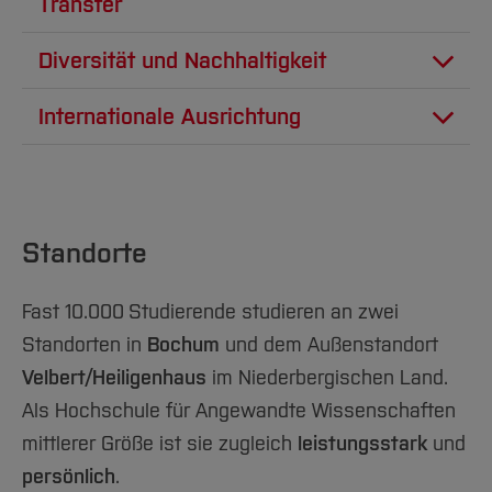
Transfer
Diversität und Nachhaltigkeit
Diversität
Internationale Ausrichtung
Standorte
Fast 10.000
Studierende studieren an zwei
Standorten in
Bochum
und dem Außenstandort
Velbert/Heiligenhaus
im Niederbergischen Land.
Internationales und Internationalisierung sind
Als Hochschule für Angewandte Wissenschaften
uns wichtig. Um unsere Studierenden schon
mittlerer Größe ist sie zugleich
leistungsstark
und
während des Studiums auf internationale
persönlich
.