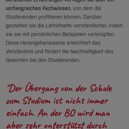
Team und Labore
Amtliche Bekanntmachungen
Studiengänge
Forschung und Projekte
Familiengerechte Hochschule
Aktuelles
Hochschulbibliothek
umfangreiches Fachwissen
, von dem die
Arbeiten im FB G
Notfall-Infos
Studieninteressierte
International
Gleichstellung
Studium
Hochschulkommunikation
Studierenden profitieren können. Darüber
BO Shop
Team
Diskriminierungsfreie Hochschule
Fachgruppen
International Office
gestalten sie die Lehrinhalte verständlicher, indem
Service
Vertretungen
Forschung und Entwicklung
sie sie mit persönlichen Beispielen verknüpfen.
Medienzentrum
Wahlen
Diese Herangehensweise erleichtert das
International
qed-Stiftung
Verständnis und fördert die Nachhaltigkeit des
Team
Zentrale Studienberatung
Gelernten bei den Studierenden.
Service
"Der Übergang von der Schule
zum Studium ist nicht immer
einfach. An der BO wird man
aber sehr unterstützt durch