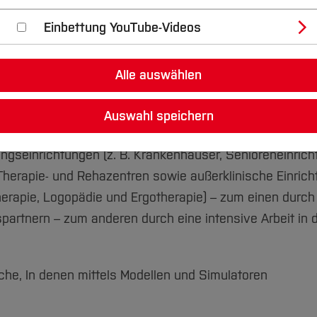
Einbettung YouTube-Videos
rch Lehrende mit langjähriger Praxis- und Forschungse
Alle auswählen
 Erkenntnissen der Pflegeforschung, Gerontologie, Medi
en in die fachpraktische Ausbildung.
Auswahl speichern
heoretischen Lehre in Vorlesungen und Seminaren mit d
ngseinrichtungen (z. B. Krankenhäuser, Senioreneinrich
 Therapie- und Rehazentren sowie außerklinische Einric
rapie, Logopädie und Ergotherapie) – zum einen durch
partnern – zum anderen durch eine intensive Arbeit in 
iche, In denen mittels Modellen und Simulatoren