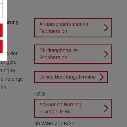
rfahrung,
Ansprechpersonen im
zin,
Fachbereich
Studiengänge im
enen der
Fachbereich
tungen,
htungen
Online-Beratungstermine
 eine enge
den
NEU:
Advanced Nursing
Practice M.Sc.
ab WiSe 2026/27