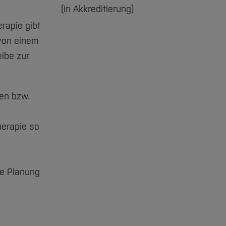
(in Akkreditierung)
rapie gibt
 von einem
ibe zur
nen bzw.
erapie so
ie Planung