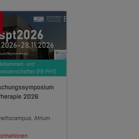
 Hebammen- und
wissenschaften (FB PHT)
rschungssymposium
therapie 2026
eitscampus, Atrium
formationen