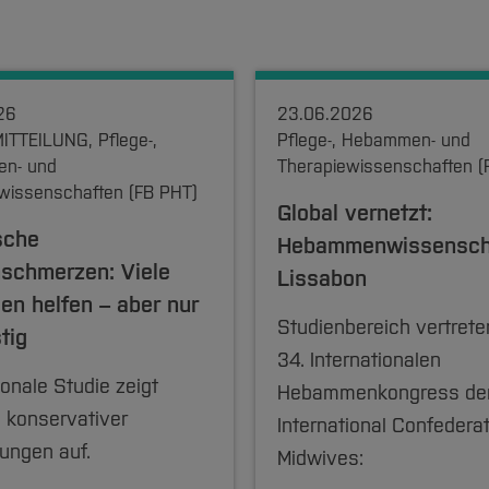
26
23.06.2026
TTEILUNG, Pflege-,
Pflege-, Hebammen- und
n- und
Therapiewissenschaften (
wissenschaften (FB PHT)
Global vernetzt:
sche
Hebammenwissenscha
schmerzen: Viele
Lissabon
en helfen – aber nur
Studienbereich vertret
stig
34. Internationalen
ionale Studie zeigt
Hebammenkongress de
 konservativer
International Confederat
ungen auf.
Midwives: