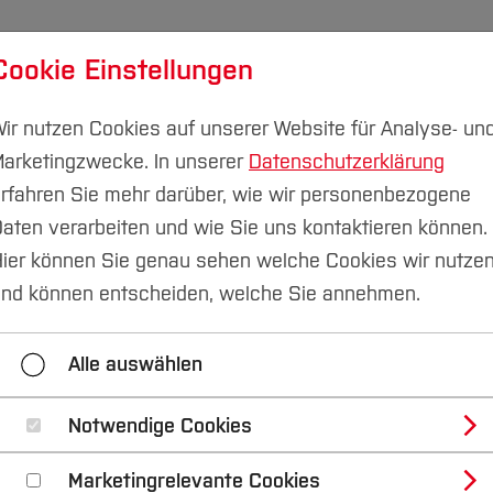
Cookie Einstellungen
udium
Forschung & Transfer
Nachhaltigkeit
I
ir nutzen Cookies auf unserer Website für Analyse- un
arketingzwecke. In unserer
Datenschutzerklärung
rfahren Sie mehr darüber, wie wir personenbezogene
aten verarbeiten und wie Sie uns kontaktieren können.
apie­wissenschaften
Übersicht
ier können Sie genau sehen welche Cookies wir nutze
nd können entscheiden, welche Sie annehmen.
ht
Aktuelles
Studiengänge
Studieninter
Alle auswählen
Notwendige Cookies
n- und Therapiewis
Marketingrelevante Cookies