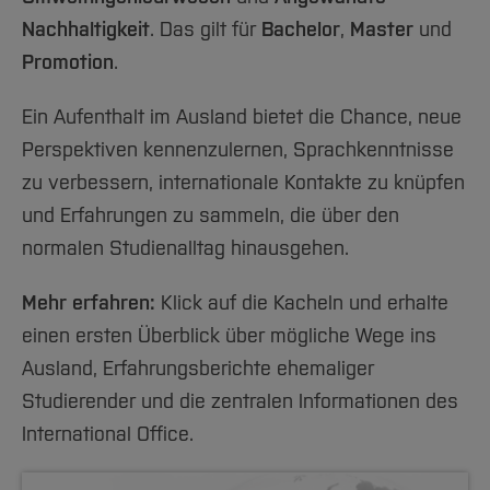
Team und Labore
Amtliche Bekanntmachungen
Studiengänge
Forschung und Projekte
Familiengerechte Hochschule
Aktuelles
Hochschulbibliothek
Nachhaltigkeit
. Das gilt für
Bachelor
,
Master
und
Arbeiten im FB G
Notfall-Infos
Studieninteressierte
International
Gleichstellung
Studium
Hochschulkommunikation
Promotion
.
BO Shop
Team
Diskriminierungsfreie Hochschule
Fachgruppen
International Office
Ein Aufenthalt im Ausland bietet die Chance, neue
Service
Vertretungen
Forschung und Entwicklung
Medienzentrum
Perspektiven kennenzulernen, Sprachkenntnisse
Wahlen
International
qed-Stiftung
zu verbessern, internationale Kontakte zu knüpfen
Team
Zentrale Studienberatung
und Erfahrungen zu sammeln, die über den
Service
normalen Studienalltag hinausgehen.
Mehr erfahren:
Klick auf die Kacheln und erhalte
einen ersten Überblick über mögliche Wege ins
Ausland, Erfahrungsberichte ehemaliger
Studierender und die zentralen Informationen des
International Office.