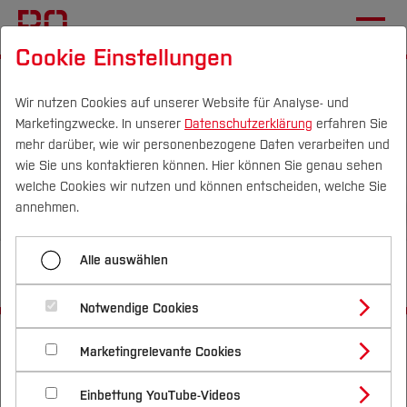
Cookie Einstellungen
Wir nutzen Cookies auf unserer Website für Analyse- und
Marketingzwecke. In unserer
Datenschutzerklärung
erfahren Sie
mehr darüber, wie wir personenbezogene Daten verarbeiten und
wie Sie uns kontaktieren können. Hier können Sie genau sehen
Campus
Personen
DE
|
EN
Quicklinks
welche Cookies wir nutzen und können entscheiden, welche Sie
annehmen.
Studium
Alle auswählen
International
Studienangebote
Forschung & Transfer
Notwendige Cookies
Vor dem Studium
Bachelorstudiengänge
Startseite
Profil
Fachbereiche
Nachhaltigkeit
Masterstudiengänge
Marketingrelevante Cookies
Im Studium
Bewerben & Einschreiben
Bau- und Umweltingenieurwesen
International
Beratung & Förderung
Forschungs- und Transferprofil
Schwerpunkte
Nachhaltigkeit studieren
Bewerbungsportal
International
Nach dem Studium
Studienbüros und Prüfungen
Einbettung YouTube-Videos
Schwerpunkte (FuT)
Förderinformation und Antragsberatung