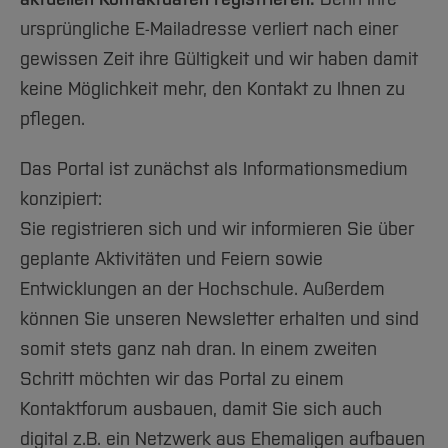
Team und Labore
Amtliche Bekanntmachungen
Studiengänge
Forschung und Projekte
Familiengerechte Hochschule
Aktuelles
Hochschulbibliothek
ursprüngliche E-Mailadresse verliert nach einer
Arbeiten im FB G
Notfall-Infos
Studieninteressierte
International
Gleichstellung
Studium
Hochschulkommunikation
gewissen Zeit ihre Gültigkeit und wir haben damit
BO Shop
Team
Diskriminierungsfreie Hochschule
Fachgruppen
International Office
keine Möglichkeit mehr, den Kontakt zu Ihnen zu
Service
Vertretungen
Forschung und Entwicklung
pflegen.
Medienzentrum
Wahlen
International
qed-Stiftung
Das Portal ist zunächst als Informationsmedium
Team
Zentrale Studienberatung
konzipiert:
Service
Sie registrieren sich und wir informieren Sie über
geplante Aktivitäten und Feiern sowie
Entwicklungen an der Hochschule. Außerdem
können Sie unseren Newsletter erhalten und sind
somit stets ganz nah dran. In einem zweiten
Schritt möchten wir das Portal zu einem
Kontaktforum ausbauen, damit Sie sich auch
digital z.B. ein Netzwerk aus Ehemaligen aufbauen