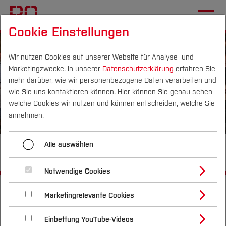
Cookie Einstellungen
Wir nutzen Cookies auf unserer Website für Analyse- und
Marketingzwecke. In unserer
Datenschutzerklärung
erfahren Sie
mehr darüber, wie wir personenbezogene Daten verarbeiten und
wie Sie uns kontaktieren können. Hier können Sie genau sehen
Campus
Personen
DE
|
EN
Quicklinks
welche Cookies wir nutzen und können entscheiden, welche Sie
annehmen.
Studium
Alle auswählen
Bleiben wir in Verbindung!
Studienangebote
Forschung & Transfer
Notwendige Cookies
Vor dem Studium
Bachelorstudiengänge
Startseite
Profil
Studium
Nach dem Studium
Nachhaltigkeit
Masterstudiengänge
Marketingrelevante Cookies
Im Studium
Bewerben & Einschreiben
Alumni-Netzwerke
Willkommen
Beratung & Förderung
Forschungs- und Transferprofil
Schwerpunkte
Nachhaltigkeit studieren
Bewerbungsportal
International
Nach dem Studium
Studienbüros und Prüfungen
Einbettung YouTube-Videos
Schwerpunkte (FuT)
Förderinformation und Antragsberatung