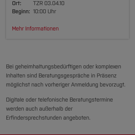
Ort:
TZR 03.04.10
Informations-Broschüren (als PDF-Dateien)
Beginn:
10:00 Uhr
Broschüre des DPMA: Patente
Mehr Informationen
Broschüre des DPMA: Designs
Broschüre des DPMA: Marken
Gesetze
Bei geheimhaltungsbedürftigen oder komplexen
Gesetz über Arbeitnehmererfindungen
Inhalten sind Beratungsgespräche in Präsenz
möglichst nach vorheriger Anmeldung bevorzugt.
Patentgesetz (PatG)
Gebrauchsmustergesetz (GebrMG)
Digitale oder telefonische Beratungstermine
Gesetz über den Schutz von Marken und
werden auch außerhalb der
sonstigen Kennzeichen (MarkenG)
Erfindersprechstunden angeboten.
Gesetz über den rechtlichen Schutz von