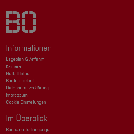
Design
Gesetz über Urheberrecht und verwandte
Schutzrechte
[Inhalt zuklappen]
Informationen
Lageplan & Anfahrt
Karriere
Notfall-Infos
Barrierefreiheit
Datenschutzerklärung
Impressum
Cookie-Einstellungen
Im Überblick
Bachelorstudiengänge