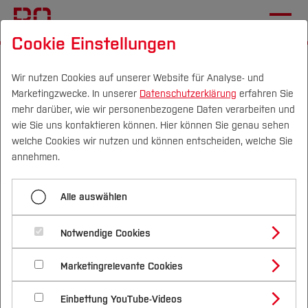
Cookie Einstellungen
Startseite
Forschung & Transfer
Beratung & Förderung
Wir nutzen Cookies auf unserer Website für Analyse- und
Marketingzwecke. In unserer
Datenschutzerklärung
erfahren Sie
Erfindungen & Schutzrechte
mehr darüber, wie wir personenbezogene Daten verarbeiten und
wie Sie uns kontaktieren können. Hier können Sie genau sehen
Campus
Personen
DE
|
EN
Quicklinks
welche Cookies wir nutzen und können entscheiden, welche Sie
Menü aufklappen
annehmen.
Studium
Förderinformation und Antragsberatung
Alle auswählen
Studienangebote
Erfindungen & Schutzrechte
Forschung & Transfer
Drittmittelbewirtschaftung
Notwendige Cookies
Vor dem Studium
Bachelorstudiengänge
Forschungsdatenmanagement
Profil
Nachhaltigkeit
Erfindersprechstunden
Masterstudiengänge
Marketingrelevante Cookies
Im Studium
Bewerben & Einschreiben
Beratung & Förderung
Forschungs- und Transferprofil
Förderung des wissenschaftlichen
Schwerpunkte
Nachhaltigkeit studieren
Bewerbungsportal
International
Nach dem Studium
Studienbüros und Prüfungen
Nachwuchses
Einbettung YouTube-Videos
Schwerpunkte (FuT)
Die Hochschule Bochum schätzt die innovative
Förderinformation und Antragsberatung