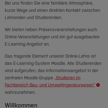
Team und Labore
Amtliche Bekanntmachungen
Studiengänge
Forschung und Projekte
Bei uns finden Sie eine familiäre Atmosphäre,
Familiengerechte Hochschule
Aktuelles
Hochschulbibliothek
Arbeiten im FB G
Notfall-Infos
kurze Wege und einen direkten Kontakt zwischen
Studieninteressierte
International
Gleichstellung
Studium
Hochschulkommunikation
Lehrenden und Studierenden.
BO Shop
Team
Diskriminierungsfreie Hochschule
Fachgruppen
International Office
Service
Vertretungen
Forschung und Entwicklung
Medienzentrum
Wir bieten neben Präsenzveranstaltungen auch
Wahlen
International
Online-Veranstaltungen und ein gut ausgebautes
qed-Stiftung
E-Learning-Angebot an.
Team
Zentrale Studienberatung
Service
Das tragende Element unserer Online-Lehre ist
das E-Learning-System Moodle. Alle Studierenden
sind aufgerufen, das Informationsangebot in der
zentralen Moodle-Gruppe
„Studieren im
Fachbereich Bau- und Umweltingenieurwesen“
wahrzunehmen.
Willkommen