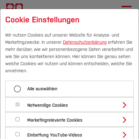
Cookie Einstellungen
Startseite
Fachbereiche
Bau- und Umweltingenieurwesen
Studieren
Wir nutzen Cookies auf unserer Website für Analyse- und
Marketingzwecke. In unserer
Datenschutzerklärung
erfahren Sie
mehr darüber, wie wir personenbezogene Daten verarbeiten und
wie Sie uns kontaktieren können. Hier können Sie genau sehen
Menü aufklappen
Campus
Personen
DE
|
EN
Quicklinks
welche Cookies wir nutzen und können entscheiden, welche Sie
annehmen.
Aktuelles
Studium
Studieren im Fachbereich
Alle auswählen
Studieren
Studienangebote
Forschung & Transfer
Bau- und
Forschung und Entwicklung
Notwendige Cookies
Vor dem Studium
Bachelorstudiengänge
Umweltingenieurwesen
Profil
Nachhaltigkeit
Masterstudiengänge
Fachgebiete und Einrichtungen
Marketingrelevante Cookies
Im Studium
Bewerben & Einschreiben
Beratung & Förderung
Forschungs- und Transferprofil
Unser Fachbereich bietet sowohl im
Schwerpunkte
Nachhaltigkeit studieren
Bewerbungsportal
International
Nach dem Studium
Studienbüros und Prüfungen
International
Einbettung YouTube-Videos
Schwerpunkte (FuT)
Förderinformation und Antragsberatung