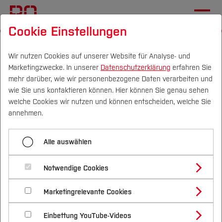
Cookie Einstellungen
Startseite
[...]
International Office
Wege an die BO
Internationale Bewerber*innen
Wir nutzen Cookies auf unserer Website für Analyse- und
Marketingzwecke. In unserer
Datenschutzerklärung
erfahren Sie
Leben in Deutschland
mehr darüber, wie wir personenbezogene Daten verarbeiten und
wie Sie uns kontaktieren können. Hier können Sie genau sehen
Campus
Personen
DE
|
EN
Quicklinks
welche Cookies wir nutzen und können entscheiden, welche Sie
Menü aufklappen
annehmen.
Studium
Vor der Bewerbung
Alle auswählen
Studienangebote
Willkommen in Deutschland
Forschung & Transfer
Bewerbung
Notwendige Cookies
Vor dem Studium
Bachelorstudiengänge
Einschreibung & Studienstart
Profil
Nachhaltigkeit
Masterstudiengänge
Marketingrelevante Cookies
Im Studium
Bewerben & Einschreiben
Beratung & Förderung
Forschungs- und Transferprofil
Leben in Deutschland
Schwerpunkte
Nachhaltigkeit studieren
Bewerbungsportal
International
Nach dem Studium
Studienbüros und Prüfungen
Einbettung YouTube-Videos
Schwerpunkte (FuT)
Förderinformation und Antragsberatung