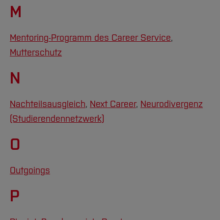
M
Mentoring-Programm des Career Service
,
Mutterschutz
N
Nachteilsausgleich
,
Next Career
,
Neurodivergenz
(Studierendennetzwerk)
O
Outgoings
P