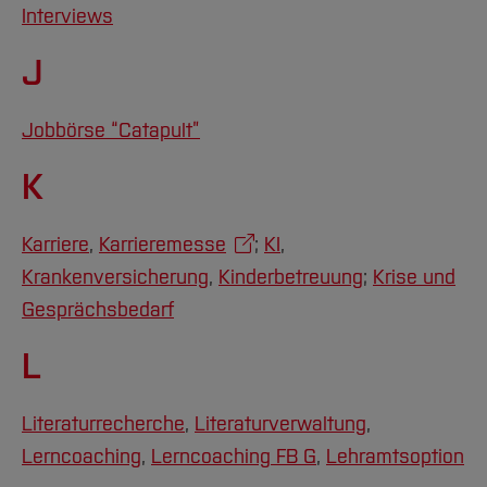
Interviews
J
Jobbörse “Catapult”
K
Karriere
,
Karrieremesse
;
KI
,
Krankenversicherung
,
Kinderbetreuung
;
Krise und
Gesprächsbedarf
L
Literaturrecherche
,
Literaturverwaltung
,
Lerncoaching
,
Lerncoaching FB G
,
Lehramtsoption