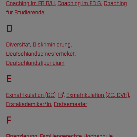
Team und Labore
Amtliche Bekanntmachungen
Studiengänge
Coaching im FB B/U
Forschung und Projekte
,
Coaching im FB G
,
Coaching
Familiengerechte Hochschule
Aktuelles
Hochschulbibliothek
Arbeiten im FB G
für Studierende
Notfall-Infos
Studieninteressierte
International
Gleichstellung
Studium
Hochschulkommunikation
BO Shop
Team
Diskriminierungsfreie Hochschule
Fachgruppen
D
International Office
Service
Vertretungen
Forschung und Entwicklung
Medienzentrum
Diversität
,
Diskriminierung
,
Wahlen
International
qed-Stiftung
Deutschlandsemesterticket
,
Team
Zentrale Studienberatung
Deutschlandstipendium
Service
E
Exmatrikulation (GC)
,
Exmatrikulation (ZC, CVH)
,
Erstakademiker*in
,
Erstsemester
F
Finanzierung
,
Familiengerechte Hochschule
,