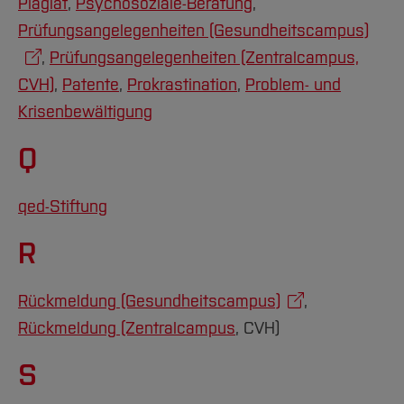
Plagiat
,
Psychosoziale-Beratung
,
Prüfungsangelegenheiten (Gesundheitscampus)
,
Prüfungsangelegenheiten (Zentralcampus,
CVH)
,
Patente
,
Prokrastination
,
Problem- und
Krisenbewältigung
Q
qed-Stiftung
R
Rückmeldung (Gesundheitscampus)
,
Rückmeldung (Zentralcampus
, CVH)
S