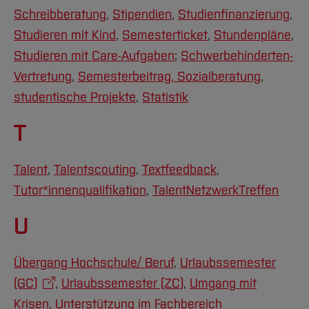
Schreibberatung
,
Stipendien
,
Studienfinanzierung
,
Studieren mit Kind
,
Semesterticket
,
Stundenpläne
,
Studieren mit Care-Aufgaben
;
Schwerbehinderten-
Vertretung
,
Semesterbeitrag
,
Sozialberatung
,
studentische Projekte
,
Statistik
T
Talent
,
Talentscouting
,
Textfeedback
,
Tutor*innenqualifikation
,
TalentNetzwerkTreffen
U
Übergang Hochschule/ Beruf
,
Urlaubssemester
(GC)
,
Urlaubssemester (ZC)
,
Umgang mit
Krisen
,
Unterstützung im Fachbereich