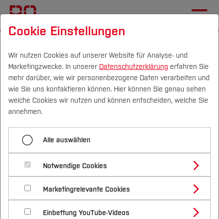
Cookie Einstellungen
Startseite
Studium
Im Studium
Beratung A-Z
Wir nutzen Cookies auf unserer Website für Analyse- und
Marketingzwecke. In unserer
Datenschutzerklärung
erfahren Sie
Menü aufklappen
mehr darüber, wie wir personenbezogene Daten verarbeiten und
wie Sie uns kontaktieren können. Hier können Sie genau sehen
Campus
Personen
DE
|
EN
Quicklinks
welche Cookies wir nutzen und können entscheiden, welche Sie
Studienbüros und Prüfungen
annehmen.
Studium
Beratung A - Z
Infos für neue Studierende
Alle auswählen
Studienangebote
Beratung A-Z
Forschung & Transfer
A
B
C
D
E
Notwendige Cookies
Vor dem Studium
Bachelorstudiengänge
Stundenpläne
Profil
Nachhaltigkeit
F
G
H
I
J
Masterstudiengänge
Marketingrelevante Cookies
Im Studium
Bewerben & Einschreiben
Studienfinanzierung und Stipendien
Beratung & Förderung
Forschungs- und Transferprofil
Schwerpunkte
K
L
M
N
O
Nachhaltigkeit studieren
Bewerbungsportal
International
Nach dem Studium
Studienbüros und Prüfungen
Einbettung YouTube-Videos
Schwerpunkte (FuT)
Förderinformation und Antragsberatung