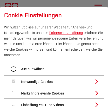
Cookie Einstellungen
Startseite
[...]
Wichtige Einrichtungen
International Office
Wege ins Ausland
Wir nutzen Cookies auf unserer Website für Analyse- und
Marketingzwecke. In unserer
Datenschutzerklärung
erfahren Sie
Outgoing Lehrende und Mitarbeiter*innen
mehr darüber, wie wir personenbezogene Daten verarbeiten und
wie Sie uns kontaktieren können. Hier können Sie genau sehen
Campus
Personen
DE
|
EN
Quicklinks
welche Cookies wir nutzen und können entscheiden, welche Sie
Menü aufklappen
annehmen.
Studium
Auslandsaufenthalte für Studierende
Alle auswählen
Studienangebote
Auslandsaufenthalte für
Forschung & Transfer
Outgoing Lehrende und Mitarbeiter*innen
Notwendige Cookies
das Personal der
Vor dem Studium
Bachelorstudiengänge
Finanzierungsmöglichkeiten
Profil
Nachhaltigkeit
Hochschule Bochum
Masterstudiengänge
Marketingrelevante Cookies
Im Studium
Bewerben & Einschreiben
Beratung & Förderung
Forschungs- und Transferprofil
Erfahrungsberichte
Schwerpunkte
Nachhaltigkeit studieren
Bewerbungsportal
International
Nach dem Studium
Studienbüros und Prüfungen
Einbettung YouTube-Videos
Schwerpunkte (FuT)
Förderinformation und Antragsberatung