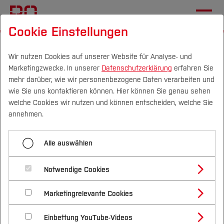
Cookie Einstellungen
Startseite
Fachbereiche
Elektrotechnik und Informatik
Aktuelles
Wir nutzen Cookies auf unserer Website für Analyse- und
Marketingzwecke. In unserer
Datenschutzerklärung
erfahren Sie
mehr darüber, wie wir personenbezogene Daten verarbeiten und
wie Sie uns kontaktieren können. Hier können Sie genau sehen
Menü aufklappen
Campus
Personen
DE
|
EN
Quicklinks
welche Cookies wir nutzen und können entscheiden, welche Sie
annehmen.
Übersicht
Studium
Alle auswählen
Aktuelles
Studienangebote
Forschung & Transfer
Studieren im Fachbereich
Notwendige Cookies
Vor dem Studium
Bachelorstudiengänge
Profil
Nachhaltigkeit
Masterstudiengänge
Forschung und Entwicklung
Marketingrelevante Cookies
Im Studium
Bewerben & Einschreiben
Beratung & Förderung
Forschungs- und Transferprofil
Schwerpunkte
Nachhaltigkeit studieren
Bewerbungsportal
International
Nach dem Studium
Studienbüros und Prüfungen
Fachgebiete
Einbettung YouTube-Videos
Schwerpunkte (FuT)
Förderinformation und Antragsberatung