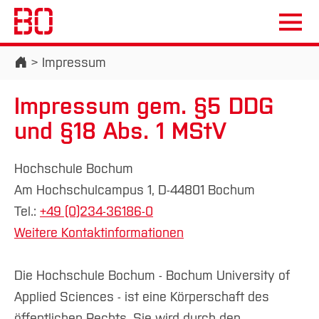
Startseite
Impressum
Impressum gem. §5 DDG
und §18 Abs. 1 MStV
Campus
Personen
DE
|
EN
Quicklinks
Hochschule Bochum
Studium
Am Hochschulcampus 1, D-44801 Bochum
Tel.:
+49 (0)234-36186-0
Studienangebote
Forschung & Transfer
Weitere Kontaktinformationen
Vor dem Studium
Bachelorstudiengänge
Profil
Nachhaltigkeit
Masterstudiengänge
Die Hochschule Bochum - Bochum University of
Im Studium
Bewerben & Einschreiben
Beratung & Förderung
Forschungs- und Transferprofil
Applied Sciences - ist eine Körperschaft des
Schwerpunkte
Nachhaltigkeit studieren
Bewerbungsportal
International
Nach dem Studium
Studienbüros und Prüfungen
Schwerpunkte (FuT)
öffentlichen Rechts. Sie wird durch den
Förderinformation und Antragsberatung