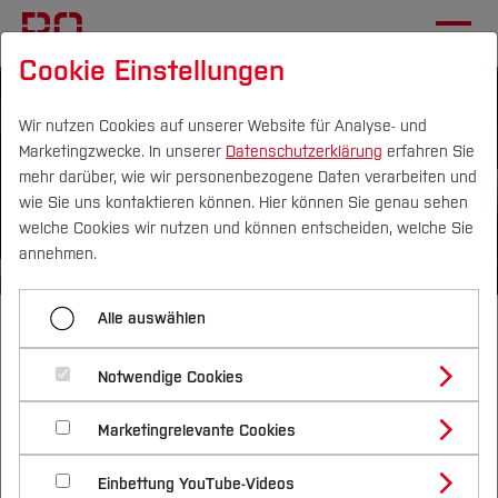
Cookie Einstellungen
Wir nutzen Cookies auf unserer Website für Analyse- und
Marketingzwecke. In unserer
Datenschutzerklärung
erfahren Sie
mehr darüber, wie wir personenbezogene Daten verarbeiten und
wie Sie uns kontaktieren können. Hier können Sie genau sehen
Campus
Personen
DE
|
EN
Quicklinks
welche Cookies wir nutzen und können entscheiden, welche Sie
annehmen.
Studium
Alle auswählen
Wirtschaft
Studienangebote
Forschung & Transfer
Notwendige Cookies
Der Fachbereich Wirtschaft ist der größte
Vor dem Studium
Bachelorstudiengänge
Profil
Nachhaltigkeit
Fachbereich der Hochschule Bochum. Mit einer
Masterstudiengänge
Marketingrelevante Cookies
Im Studium
Bewerben & Einschreiben
Beratung & Förderung
Forschungs- und Transferprofil
gelungenen Mischung aus persönlicher
Schwerpunkte
Nachhaltigkeit studieren
Bewerbungsportal
International
Nach dem Studium
Studienbüros und Prüfungen
Einbettung YouTube-Videos
Atmosphäre, Praxisnähe und internationaler
Schwerpunkte (FuT)
Förderinformation und Antragsberatung