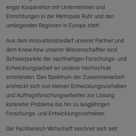
Team und Labore
Amtliche Bekanntmachungen
Studiengänge
Forschung und Projekte
Familiengerechte Hochschule
Aktuelles
Hochschulbibliothek
Forschung und Entwicklung
enger Kooperation mit Unternehmen und
Arbeiten im FB G
Notfall-Infos
Studieninteressierte
International
Gleichstellung
Studium
Hochschulkommunikation
Einrichtungen in der Metropole Ruhr und den
International
BO Shop
Team
Diskriminierungsfreie Hochschule
Fachgruppen
umliegenden Regionen in Europa statt.
International Office
Team
Service
Vertretungen
Forschung und Entwicklung
Medienzentrum
Aus dem Innovationsbedarf unserer Partner und
Wahlen
International
qed-Stiftung
Service
dem Know-how unserer Wissenschaftler sind
Team
Zentrale Studienberatung
Schwerpunkte der nachhaltigen Forschungs- und
Service
Entwicklungsarbeit an unserer Hochschule
entstanden. Das Spektrum der Zusammenarbeit
erstreckt sich von kleinen Entwicklungsvorhaben
und Auftragsforschungsarbeiten zur Lösung
konkreter Probleme bis hin zu langjährigen
Forschungs- und Entwicklungsvorhaben.
Der Fachbereich Wirtschaft zeichnet sich seit