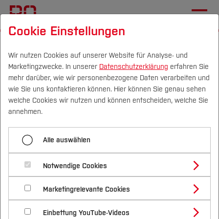
Cookie Einstellungen
Startseite
[...]
Wichtige Einrichtungen
International Office
Wege an die BO
Wir nutzen Cookies auf unserer Website für Analyse- und
Marketingzwecke. In unserer
Datenschutzerklärung
erfahren Sie
Internationale Bewerber*innen
mehr darüber, wie wir personenbezogene Daten verarbeiten und
wie Sie uns kontaktieren können. Hier können Sie genau sehen
Campus
Personen
DE
|
EN
Quicklinks
welche Cookies wir nutzen und können entscheiden, welche Sie
Menü aufklappen
annehmen.
Studium
Internationale Bewerber*innen
Alle auswählen
Studienangebote
Internationale
Forschung & Transfer
Exchange Students
Notwendige Cookies
Bewerberinnen und
Vor dem Studium
Bachelorstudiengänge
Incoming Lehrende und Mitarbeiter*innen
Profil
Nachhaltigkeit
Bewerber
Masterstudiengänge
Marketingrelevante Cookies
Im Studium
Bewerben & Einschreiben
Beratung & Förderung
Forschungs- und Transferprofil
Schwerpunkte
Nachhaltigkeit studieren
Bewerbungsportal
International
Nach dem Studium
Studienbüros und Prüfungen
Einbettung YouTube-Videos
Schwerpunkte (FuT)
Förderinformation und Antragsberatung